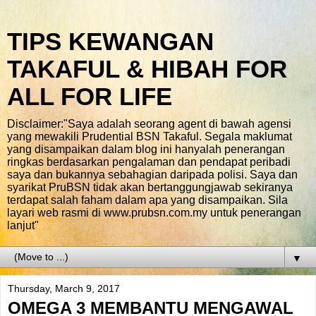
TIPS KEWANGAN
TAKAFUL & HIBAH FOR
ALL FOR LIFE
Disclaimer:"Saya adalah seorang agent di bawah agensi
yang mewakili Prudential BSN Takaful. Segala maklumat
yang disampaikan dalam blog ini hanyalah penerangan
ringkas berdasarkan pengalaman dan pendapat peribadi
saya dan bukannya sebahagian daripada polisi. Saya dan
syarikat PruBSN tidak akan bertanggungjawab sekiranya
terdapat salah faham dalam apa yang disampaikan. Sila
layari web rasmi di www.prubsn.com.my untuk penerangan
lanjut"
▼
Thursday, March 9, 2017
OMEGA 3 MEMBANTU MENGAWAL