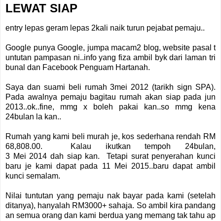
LEWAT SIAP
entry lepas geram lepas 2kali naik turun pejabat pemaju..
Google punya Google, jumpa macam2 blog, website pasal t
untutan pampasan ni..info yang fiza ambil byk dari laman tri
bunal dan Facebook Penguam Hartanah.
Saya dan suami beli rumah 3mei 2012 (tarikh sign SPA).
Pada awalnya pemaju bagitau rumah akan siap pada jun
2013..ok..fine, mmg x boleh pakai kan..so mmg kena
24bulan la kan..
Rumah yang kami beli murah je, kos sederhana rendah RM
68,808.00. Kalau ikutkan tempoh 24bulan,
3 Mei 2014 dah siap kan. Tetapi surat penyerahan kunci
baru je kami dapat pada 11 Mei 2015..baru dapat ambil
kunci semalam.
Nilai tuntutan yang pemaju nak bayar pada kami (setelah
ditanya), hanyalah RM3000+ sahaja. So ambil kira pandang
an semua orang dan kami berdua yang memang tak tahu ap