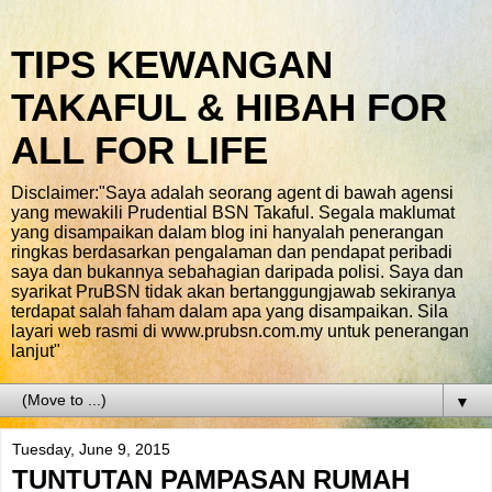
TIPS KEWANGAN
TAKAFUL & HIBAH FOR
ALL FOR LIFE
Disclaimer:"Saya adalah seorang agent di bawah agensi
yang mewakili Prudential BSN Takaful. Segala maklumat
yang disampaikan dalam blog ini hanyalah penerangan
ringkas berdasarkan pengalaman dan pendapat peribadi
saya dan bukannya sebahagian daripada polisi. Saya dan
syarikat PruBSN tidak akan bertanggungjawab sekiranya
terdapat salah faham dalam apa yang disampaikan. Sila
layari web rasmi di www.prubsn.com.my untuk penerangan
lanjut"
▼
Tuesday, June 9, 2015
TUNTUTAN PAMPASAN RUMAH