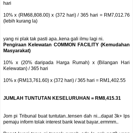
hari
10% x (RM68,808.00) x (372 hari) / 365 hari = RM7,012.76
(lebih kurang la)
yang ni plak tak pasti apa..kena gali ilmu lagi ni.
Pengiraan Kelewatan COMMON FACILITY (Kemudahan
Masyarakat)
10% x (20% daripada Harga Rumah) x (Bilangan Hari
Kelewatan) / 365 hari
10% x (RM13,761.60) x (372 hari) / 365 hari = RM1,402.55
JUMLAH TUNTUTAN KESELURUHAN =
RM8,415.31
Jom pi Tribunal buat tuntutan..tensen dah ni...dapat 3k+ lps
pemaju inform tolak interest bank lewat bayar..ermmm..