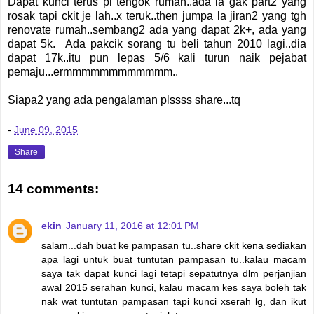
Dapat kunci terus pi tengok rumah..ada la gak part2 yang
rosak tapi ckit je lah..x teruk..then jumpa la jiran2 yang tgh
renovate rumah..sembang2 ada yang dapat 2k+, ada yang
dapat 5k. Ada pakcik sorang tu beli tahun 2010 lagi..dia
dapat 17k..itu pun lepas 5/6 kali turun naik pejabat
pemaju...ermmmmmmmmmmmm..
Siapa2 yang ada pengalaman plssss share...tq
-
June 09, 2015
Share
14 comments:
ekin
January 11, 2016 at 12:01 PM
salam...dah buat ke pampasan tu..share ckit kena sediakan
apa lagi untuk buat tuntutan pampasan tu..kalau macam
saya tak dapat kunci lagi tetapi sepatutnya dlm perjanjian
awal 2015 serahan kunci, kalau macam kes saya boleh tak
nak wat tuntutan pampasan tapi kunci xserah lg, dan ikut