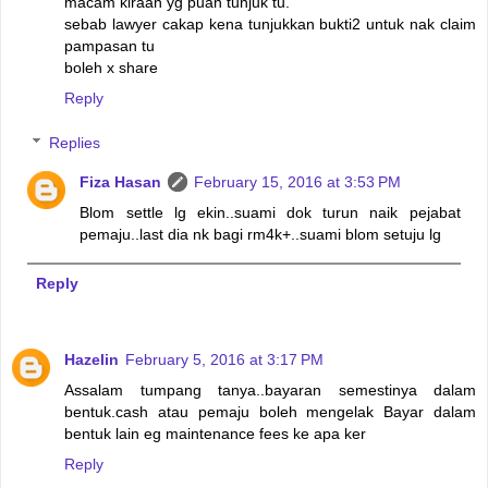
macam kiraan yg puan tunjuk tu.
sebab lawyer cakap kena tunjukkan bukti2 untuk nak claim
pampasan tu
boleh x share
Reply
Replies
Fiza Hasan
February 15, 2016 at 3:53 PM
Blom settle lg ekin..suami dok turun naik pejabat
pemaju..last dia nk bagi rm4k+..suami blom setuju lg
Reply
Hazelin
February 5, 2016 at 3:17 PM
Assalam tumpang tanya..bayaran semestinya dalam
bentuk.cash atau pemaju boleh mengelak Bayar dalam
bentuk lain eg maintenance fees ke apa ker
Reply