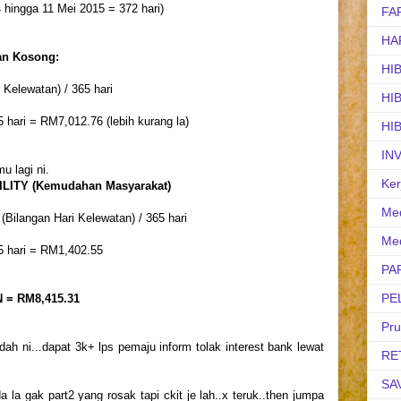
4 hingga 11 Mei 2015 = 372 hari)
FA
HA
an Kosong:
HI
Kelewatan) / 365 hari
HI
 hari = RM7,012.76 (lebih kurang la)
HI
IN
mu lagi ni.
Ker
LITY (Kemudahan Masyarakat)
Med
Bilangan Hari Kelewatan) / 365 hari
Med
5 hari = RM1,402.55
PA
PE
N =
RM8,415.31
Pr
dah ni...dapat 3k+ lps pemaju inform tolak interest bank lewat
RE
SA
 la gak part2 yang rosak tapi ckit je lah..x teruk..then jumpa