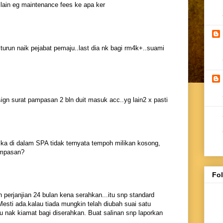
lain eg maintenance fees ke apa ker
 turun naik pejabat pemaju..last dia nk bagi rm4k+..suami
ign surat pampasan 2 bln duit masuk acc..yg lain2 x pasti
ika di dalam SPA tidak ternyata tempoh milikan kosong,
ampasan?
Fo
kh perjanjian 24 bulan kena serahkan...itu snp standard
sti ada.kalau tiada mungkin telah diubah suai satu
 nak kiamat bagi diserahkan. Buat salinan snp laporkan