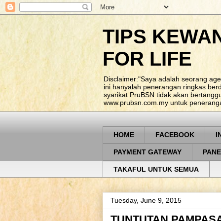
TIPS KEWA
FOR LIFE
Disclaimer:"Saya adalah seorang age
ini hanyalah penerangan ringkas be
syarikat PruBSN tidak akan bertangg
www.prubsn.com.my untuk penerangan
HOME
FACEBOOK
I
PAYMENT GATEWAY
PANE
TAKAFUL UNTUK SEMUA
Tuesday, June 9, 2015
TUNTUTAN PAMPASA