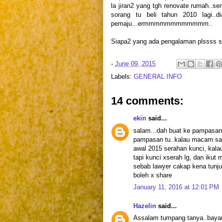
la jiran2 yang tgh renovate rumah..
sorang tu beli tahun 2010 lagi..d
pemaju...ermmmmmmmmmmmm..
Siapa2 yang ada pengalaman plssss sh
-
June 09, 2015
Labels:
GENERAL INFO
14 comments:
ekin
said...
salam...dah buat ke pampasan t
pampasan tu..kalau macam saya
awal 2015 serahan kunci, kal
tapi kunci xserah lg, dan ikut
sebab lawyer cakap kena tunj
boleh x share
January 11, 2016 at 12:01 PM
Hazelin
said...
Assalam tumpang tanya..bayar