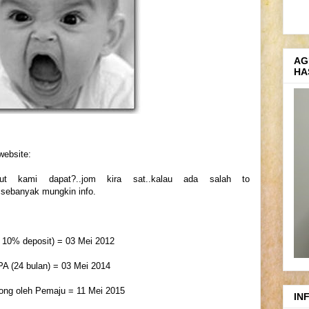
AG
HA
 website:
tut kami dapat?..jom kira sat..kalau ada salah to
 sebanyak mungkin info.
n 10% deposit) = 03 Mei 2012
PA (24 bulan) = 03 Mei 2014
song oleh Pemaju = 11 Mei 2015
IN