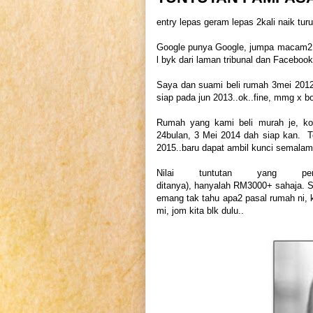
entry lepas geram lepas 2kali naik tur
Google punya Google, jumpa macam2 bl
l byk dari laman tribunal dan Facebo
Saya dan suami beli rumah 3mei 2012
siap pada jun 2013..ok..fine, mmg x b
Rumah yang kami beli murah je, k
24bulan, 3 Mei 2014 dah siap kan. T
2015..baru dapat ambil kunci semalam
Nilai tuntutan yang p
ditanya), hanyalah RM3000+ sahaja. 
emang tak tahu apa2 pasal rumah ni, 
mi, jom kita blk dulu..