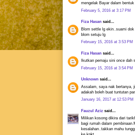
mengelak Bayar dalam bentuk 
February 5, 2016 at 3:17 PM
Fiza Hasan
said...
Blom settle lg ekin..suami dok
blom setuju lg
February 15, 2016 at 3:53 PM
Fiza Hasan
said...
Ikutkan pemaju sini once dah s
February 15, 2016 at 3:54 PM
Unknown
said...
Assalam, saya nak bertanya, j
adakah boleh buat tuntutan p
January 16, 2017 at 12:53 PM
Fauzul Aziz
said...
Milikan kosong dikira dari tari
bagi rumah dalam pembinaan.Me
kesalahan..takkan mahu tunggu
ke kpkt