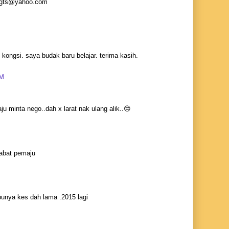
o_gts@yahoo.com
 kongsi. saya budak baru belajar. terima kasih.
PM
 minta nego..dah x larat nak ulang alik..😔
M
jabat pemaju
M
 punya kes dah lama .2015 lagi
M