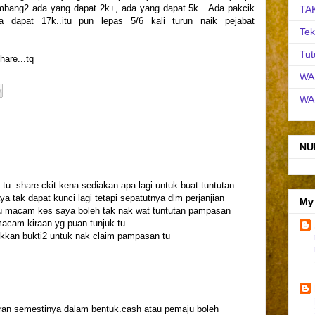
sembang2 ada yang dapat 2k+, ada yang dapat 5k. Ada pakcik
TA
ia dapat 17k..itu pun lepas 5/6 kali turun naik pejabat
Tek
Tut
are...tq
WA
WA
NU
u..share ckit kena sediakan apa lagi untuk buat tuntutan
 tak dapat kunci lagi tetapi sepatutnya dlm perjanjian
My
au macam kes saya boleh tak nak wat tuntutan pampasan
 macam kiraan yg puan tunjuk tu.
ukkan bukti2 untuk nak claim pampasan tu
an semestinya dalam bentuk.cash atau pemaju boleh