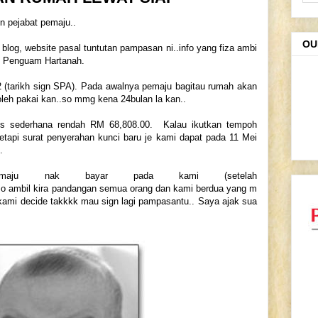
un pejabat pemaju..
OU
og, website pasal tuntutan pampasan ni..info yang fiza ambi
ok Penguam Hartanah.
 (tarikh sign SPA). Pada awalnya pemaju bagitau rumah akan
oleh pakai kan..so mmg kena 24bulan la kan..
os sederhana rendah RM 68,808.00. Kalau ikutkan tempoh
etapi surat penyerahan kunci baru je kami dapat pada 11 Mei
.
emaju nak bayar pada kami (setelah
So ambil kira pandangan semua orang dan kami berdua yang m
kami decide takkkk mau sign lagi pampasantu.. Saya ajak sua