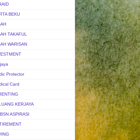
RAID
RTA BEKU
BAH
BAH TAKAFUL
BAH WARISAN
VESTMENT
jaya
ic Protector
ical Card
RENTING
LUANG KERJAYA
uBSN ASPIRASI
TIREMENT
VING