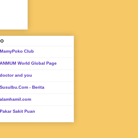
FO
MamyPoko Club
ANMUM World Global Page
doctor and you
SusuIbu.Com - Berita
alamhamil.com
Pakar Sakit Puan