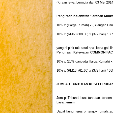
(Kiraan lewat bermula dari 03 Mei 201
Pengiraan Kelewatan Serahan Milik
10% x (Harga Rumah) x (Bilangan Hari 
10% x (RM68,808.00) x (372 hari) / 365
yang ni plak tak pasti apa..kena gali il
Pengiraan Kelewatan COMMON FACI
10% x (20% daripada Harga Rumah) x (
10% x (RM13,761.60) x (372 hari) / 36
JUMLAH TUNTUTAN KESELURUHA
Jom pi Tribunal buat tuntutan..tensen 
bayar..ermmm..
Dapat kunci terus pi tengok rumah..ada