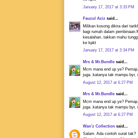
January 17, 2017 at 3:33 PM
Fauzul Aziz
said...
Milikan kosong dikira dari tari
bagi rumah dalam pembinaan.Me
kesalahan..takkan mahu tunggu
ke kpkt
January 17, 2017 at 3:34 PM
Mrs & Mr.Bundle
said...
Mcm mana end up ye? Pemaju b
juga..katanya tak mampu byr, 
August 12, 2017 at 6:27 PM
Mrs & Mr.Bundle
said...
Mcm mana end up ye? Pemaju b
juga..katanya tak mampu byr, 
August 12, 2017 at 6:27 PM
Wan'z Collection
said...
Salam. Ada contoh surat tak?