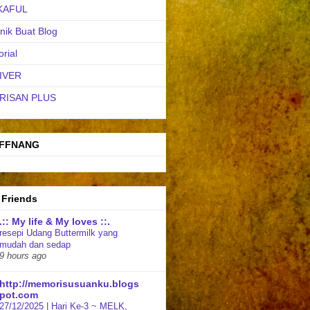
KAFUL
nik Buat Blog
orial
IVER
RISAN PLUS
FFNANG
 Friends
.:: My life & My loves ::.
resepi Udang Buttermilk yang
mudah dan sedap
9 hours ago
http://memorisusuanku.blogs
pot.com
27/12/2025 | Hari Ke-3 ~ MELK,