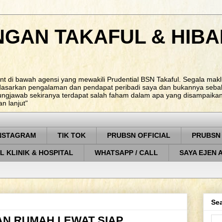
NGAN TAKAFUL & HIBA
nt di bawah agensi yang mewakili Prudential BSN Takaful. Segala ma
rdasarkan pengalaman dan pendapat peribadi saya dan bukannya sebah
ungjawab sekiranya terdapat salah faham dalam apa yang disampaikan. 
 lanjut"
NSTAGRAM
TIK TOK
PRUBSN OFFICIAL
PRUBSN
L KLINIK & HOSPITAL
WHATSAPP / CALL
SAYA EJEN 
Sea
N RUMAH LEWAT SIAP