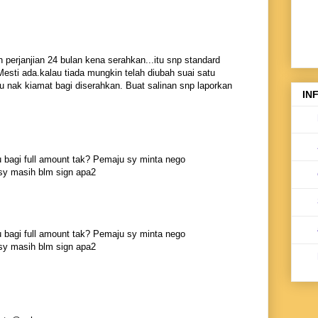
kh perjanjian 24 bulan kena serahkan...itu snp standard
sti ada.kalau tiada mungkin telah diubah suai satu
 nak kiamat bagi diserahkan. Buat salinan snp laporkan
IN
agi full amount tak? Pemaju sy minta nego
sy masih blm sign apa2
agi full amount tak? Pemaju sy minta nego
sy masih blm sign apa2