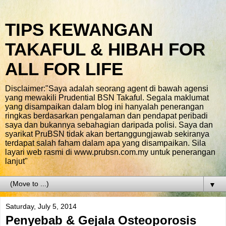
TIPS KEWANGAN
TAKAFUL & HIBAH FOR
ALL FOR LIFE
Disclaimer:"Saya adalah seorang agent di bawah agensi
yang mewakili Prudential BSN Takaful. Segala maklumat
yang disampaikan dalam blog ini hanyalah penerangan
ringkas berdasarkan pengalaman dan pendapat peribadi
saya dan bukannya sebahagian daripada polisi. Saya dan
syarikat PruBSN tidak akan bertanggungjawab sekiranya
terdapat salah faham dalam apa yang disampaikan. Sila
layari web rasmi di www.prubsn.com.my untuk penerangan
lanjut"
▼
Saturday, July 5, 2014
Penyebab & Gejala Osteoporosis