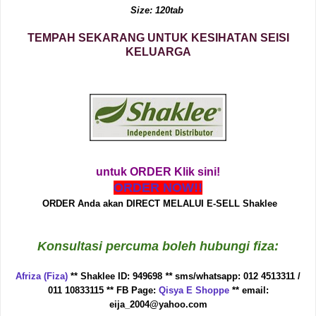
Size: 120tab
TEMPAH SEKARANG UNTUK KESIHATAN SEISI
KELUARGA
untuk ORDER Klik sini!
ORDER NOW!!
ORDER Anda akan DIRECT MELALUI E-SELL Shaklee
Konsultasi percuma boleh hubungi fiza:
Afriza (Fiza)
** Shaklee ID: 949698
**
sms/whatsapp: 012 4513311 /
011 10833115 ** FB Page:
Qisya E Shoppe
** email:
eija_2004@yahoo.com