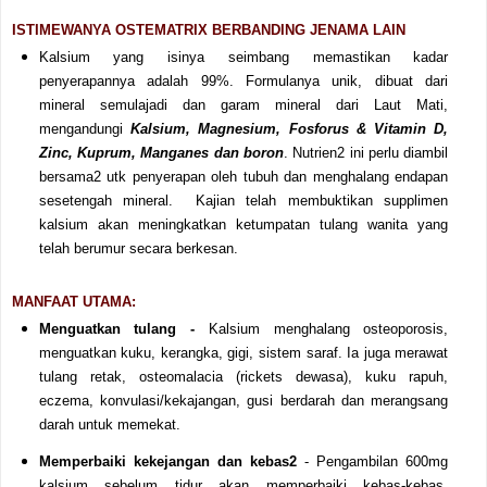
ISTIMEWANYA OSTEMATRIX BERBANDING JENAMA LAIN
Kalsium yang isinya seimbang memastikan kadar
penyerapannya adalah 99%. Formulanya unik, dibuat dari
mineral
semulajadi dan garam mineral dari Laut Mati,
mengandungi
Kalsium, Magnesium, Fosforus & Vitamin D,
Zinc, Kuprum, Manganes dan boron
. Nutrien2 ini perlu diambil
bersama2 utk penyerapan oleh tubuh dan menghalang endapan
sesetengah mineral. Kajian telah membuktikan supplimen
kalsium akan meningkatkan ketumpatan tulang wanita yang
telah berumur secara berkesan.
MANFAAT UTAMA:
Menguatkan tulang -
Kalsium menghalang osteoporosis,
menguatkan kuku, kerangka, gigi, sistem saraf. Ia juga merawat
tulang retak, osteomalacia (rickets dewasa), kuku rapuh,
eczema
, konvulasi/kekajangan, gusi berdarah dan merangsang
darah untuk memekat.
Memperbaiki kekejangan dan kebas2
- Pengambilan 600mg
kalsium sebelum tidur akan memperbaiki kebas-kebas,