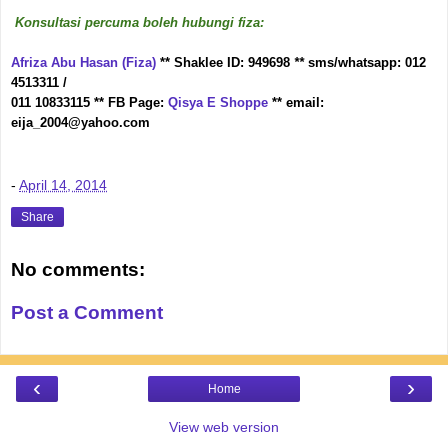
Konsultasi percuma boleh hubungi fiza:
Afriza Abu Hasan (Fiza)
** Shaklee ID: 949698
**
sms/whatsapp: 012
4513311 /
011 10833115 ** FB Page:
Qisya E Shoppe
** email:
eija_2004@yahoo.com
-
April 14, 2014
Share
No comments:
Post a Comment
‹
›
Home
View web version