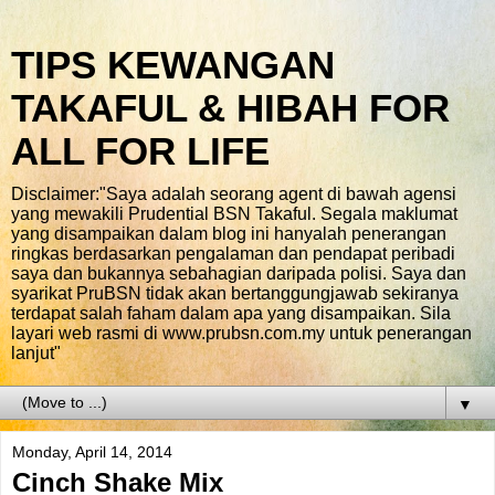
TIPS KEWANGAN
TAKAFUL & HIBAH FOR
ALL FOR LIFE
Disclaimer:"Saya adalah seorang agent di bawah agensi
yang mewakili Prudential BSN Takaful. Segala maklumat
yang disampaikan dalam blog ini hanyalah penerangan
ringkas berdasarkan pengalaman dan pendapat peribadi
saya dan bukannya sebahagian daripada polisi. Saya dan
syarikat PruBSN tidak akan bertanggungjawab sekiranya
terdapat salah faham dalam apa yang disampaikan. Sila
layari web rasmi di www.prubsn.com.my untuk penerangan
lanjut"
▼
Monday, April 14, 2014
Cinch Shake Mix