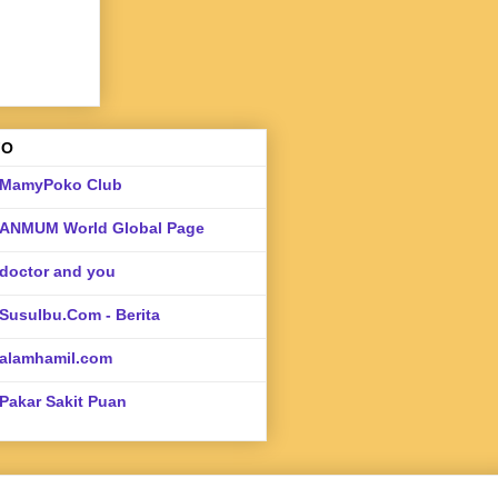
FO
MamyPoko Club
ANMUM World Global Page
doctor and you
SusuIbu.Com - Berita
alamhamil.com
Pakar Sakit Puan