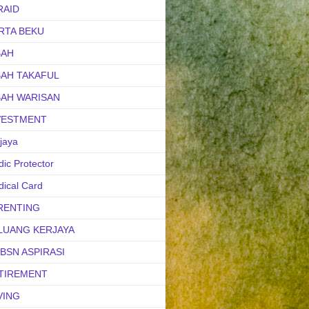
RAID
RTA BEKU
BAH
BAH TAKAFUL
BAH WARISAN
VESTMENT
jaya
ic Protector
ical Card
RENTING
LUANG KERJAYA
uBSN ASPIRASI
TIREMENT
VING