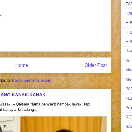
FA
HA
N
HI
HI
HI
IN
Ker
Home
Older Post
Med
Med
ibe to:
Post Comments (Atom)
PA
RANG KANAK-KANAK
PE
asaki – Qaisara Nama penyakit nampak lawak, tapi
Pr
 bahaya. Ia radang...
RE
SA