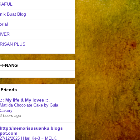
KAFUL
nik Buat Blog
orial
IVER
RISAN PLUS
FFNANG
 Friends
.:: My life & My loves ::.
Matilda Chocolate Cake by Gula
Cakery
2 hours ago
http://memorisusuanku.blogs
pot.com
27/12/2025 | Hari Ke-3 ~ MELK,