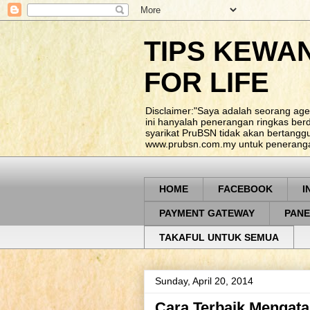
TIPS KEWA
FOR LIFE
Disclaimer:"Saya adalah seorang age
ini hanyalah penerangan ringkas be
syarikat PruBSN tidak akan bertangg
www.prubsn.com.my untuk penerangan
HOME
FACEBOOK
I
PAYMENT GATEWAY
PANE
TAKAFUL UNTUK SEMUA
Sunday, April 20, 2014
Cara Terbaik Mengata