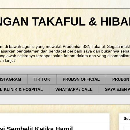
NGAN TAKAFUL & HIBA
nt di bawah agensi yang mewakili Prudential BSN Takaful. Segala ma
rdasarkan pengalaman dan pendapat peribadi saya dan bukannya sebah
ungjawab sekiranya terdapat salah faham dalam apa yang disampaikan. 
 lanjut"
NSTAGRAM
TIK TOK
PRUBSN OFFICIAL
PRUBSN
L KLINIK & HOSPITAL
WHATSAPP / CALL
SAYA EJEN 
Sea
si Sembelit Ketika Hamil