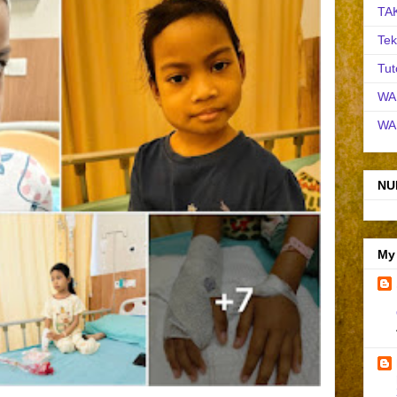
TA
Tek
Tut
WA
WA
NU
My