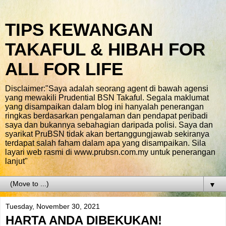
TIPS KEWANGAN
TAKAFUL & HIBAH FOR
ALL FOR LIFE
Disclaimer:"Saya adalah seorang agent di bawah agensi
yang mewakili Prudential BSN Takaful. Segala maklumat
yang disampaikan dalam blog ini hanyalah penerangan
ringkas berdasarkan pengalaman dan pendapat peribadi
saya dan bukannya sebahagian daripada polisi. Saya dan
syarikat PruBSN tidak akan bertanggungjawab sekiranya
terdapat salah faham dalam apa yang disampaikan. Sila
layari web rasmi di www.prubsn.com.my untuk penerangan
lanjut"
▼
Tuesday, November 30, 2021
HARTA ANDA DIBEKUKAN!