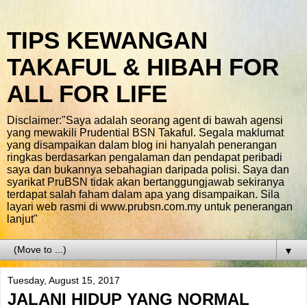
TIPS KEWANGAN
TAKAFUL & HIBAH FOR
ALL FOR LIFE
Disclaimer:"Saya adalah seorang agent di bawah agensi
yang mewakili Prudential BSN Takaful. Segala maklumat
yang disampaikan dalam blog ini hanyalah penerangan
ringkas berdasarkan pengalaman dan pendapat peribadi
saya dan bukannya sebahagian daripada polisi. Saya dan
syarikat PruBSN tidak akan bertanggungjawab sekiranya
terdapat salah faham dalam apa yang disampaikan. Sila
layari web rasmi di www.prubsn.com.my untuk penerangan
lanjut"
▼
Tuesday, August 15, 2017
JALANI HIDUP YANG NORMAL