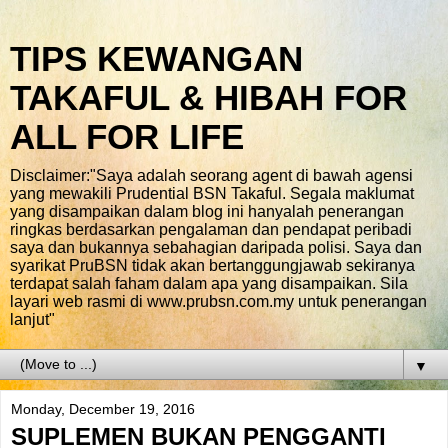
TIPS KEWANGAN
TAKAFUL & HIBAH FOR
ALL FOR LIFE
Disclaimer:"Saya adalah seorang agent di bawah agensi
yang mewakili Prudential BSN Takaful. Segala maklumat
yang disampaikan dalam blog ini hanyalah penerangan
ringkas berdasarkan pengalaman dan pendapat peribadi
saya dan bukannya sebahagian daripada polisi. Saya dan
syarikat PruBSN tidak akan bertanggungjawab sekiranya
terdapat salah faham dalam apa yang disampaikan. Sila
layari web rasmi di www.prubsn.com.my untuk penerangan
lanjut"
▼
Monday, December 19, 2016
SUPLEMEN BUKAN PENGGANTI