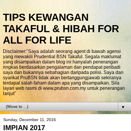
TIPS KEWANGAN
TAKAFUL & HIBAH FOR
ALL FOR LIFE
Disclaimer:"Saya adalah seorang agent di bawah agensi
yang mewakili Prudential BSN Takaful. Segala maklumat
yang disampaikan dalam blog ini hanyalah penerangan
ringkas berdasarkan pengalaman dan pendapat peribadi
saya dan bukannya sebahagian daripada polisi. Saya dan
syarikat PruBSN tidak akan bertanggungjawab sekiranya
terdapat salah faham dalam apa yang disampaikan. Sila
layari web rasmi di www.prubsn.com.my untuk penerangan
lanjut"
▼
Sunday, December 11, 2016
IMPIAN 2017