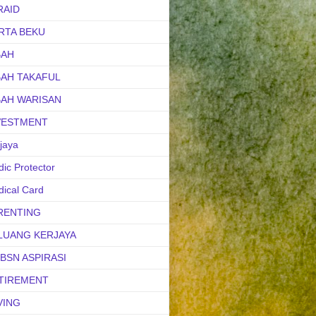
RAID
RTA BEKU
BAH
BAH TAKAFUL
BAH WARISAN
VESTMENT
jaya
ic Protector
ical Card
RENTING
LUANG KERJAYA
uBSN ASPIRASI
TIREMENT
VING