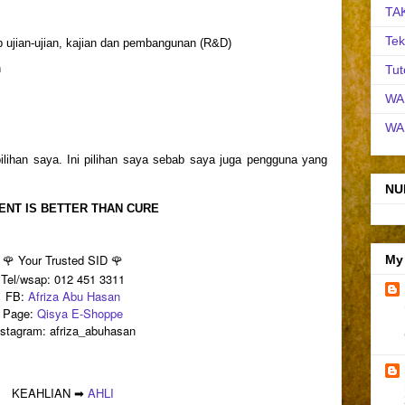
TA
Tek
p ujian-ujian, kajian dan pembangunan (R&D)
n
Tut
WA
WA
pilihan saya. Ini pilihan saya sebab saya juga pengguna yang
NU
ENT IS BETTER THAN CURE
🌹 Your Trusted SID 🌹
My
Tel/wsap: 012 451 3311
FB:
Afriza Abu Hasan
Page:
Qisya E-Shoppe
nstagram: afriza_abuhasan
KEAHLIAN ➡
AHLI