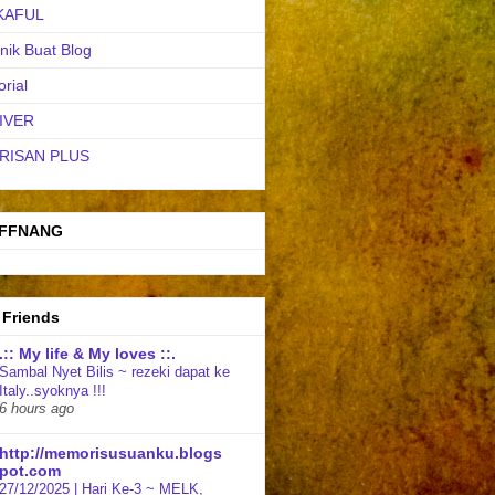
KAFUL
nik Buat Blog
orial
IVER
RISAN PLUS
FFNANG
 Friends
.:: My life & My loves ::.
Sambal Nyet Bilis ~ rezeki dapat ke
Italy..syoknya !!!
6 hours ago
http://memorisusuanku.blogs
pot.com
27/12/2025 | Hari Ke-3 ~ MELK,