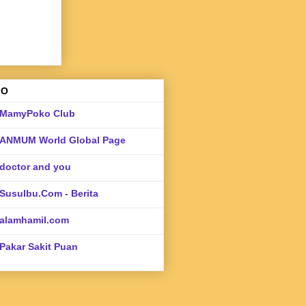
FO
MamyPoko Club
ANMUM World Global Page
doctor and you
SusuIbu.Com - Berita
alamhamil.com
Pakar Sakit Puan