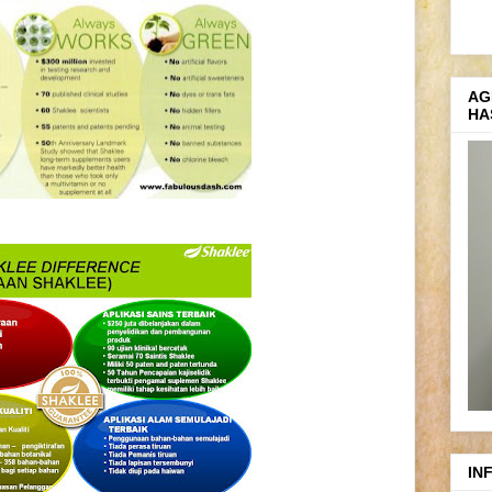
AG
HA
IN