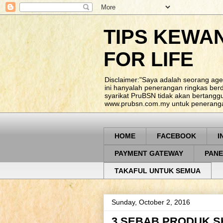
TIPS KEWA
FOR LIFE
Disclaimer:"Saya adalah seorang age
ini hanyalah penerangan ringkas be
syarikat PruBSN tidak akan bertangg
www.prubsn.com.my untuk penerangan
HOME
FACEBOOK
I
PAYMENT GATEWAY
PANE
TAKAFUL UNTUK SEMUA
Sunday, October 2, 2016
3 SEBAB PRODUK SH