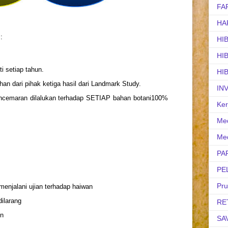
FA
HA
:
HI
HI
ti setiap tahun.
HI
an dari pihak ketiga hasil dari Landmark Study.
IN
pencemaran dilalukan terhadap SETIAP bahan botani100%
Ker
Med
Med
PA
PE
Pr
enjalani ujian terhadap haiwan
ilarang
RE
in
SA