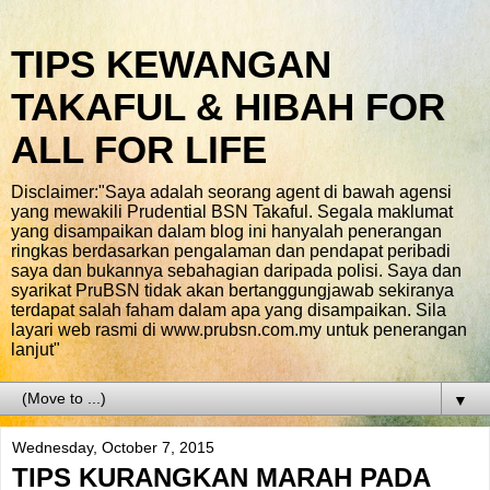
TIPS KEWANGAN
TAKAFUL & HIBAH FOR
ALL FOR LIFE
Disclaimer:"Saya adalah seorang agent di bawah agensi
yang mewakili Prudential BSN Takaful. Segala maklumat
yang disampaikan dalam blog ini hanyalah penerangan
ringkas berdasarkan pengalaman dan pendapat peribadi
saya dan bukannya sebahagian daripada polisi. Saya dan
syarikat PruBSN tidak akan bertanggungjawab sekiranya
terdapat salah faham dalam apa yang disampaikan. Sila
layari web rasmi di www.prubsn.com.my untuk penerangan
lanjut"
▼
Wednesday, October 7, 2015
TIPS KURANGKAN MARAH PADA