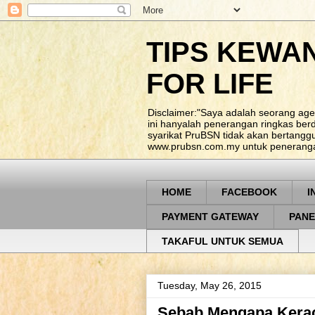
TIPS KEWA
FOR LIFE
Disclaimer:"Saya adalah seorang age
ini hanyalah penerangan ringkas be
syarikat PruBSN tidak akan bertangg
www.prubsn.com.my untuk penerangan
HOME
FACEBOOK
I
PAYMENT GATEWAY
PANE
TAKAFUL UNTUK SEMUA
Tuesday, May 26, 2015
Sebab Mengapa Kera