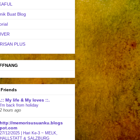
KAFUL
nik Buat Blog
orial
IVER
RISAN PLUS
FFNANG
 Friends
.:: My life & My loves ::.
I'm back from holiday
2 hours ago
http://memorisusuanku.blogs
pot.com
27/12/2025 | Hari Ke-3 ~ MELK,
HALLSTATT & SALZBURG