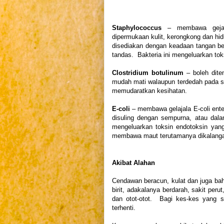
Staphylococcus
– membawa gejala 
dipermukaan kulit, kerongkong dan hi
disediakan dengan keadaan tangan ber
tandas. Bakteria ini mengeluarkan to
Clostridium botulinum
– boleh dite
mudah mati walaupun terdedah pada su
memudaratkan kesihatan.
E-coli
– membawa gelajala E-coli enter
disuling dengan sempurna, atau dal
mengeluarkan toksin endotoksin yang
membawa maut terutamanya dikalanga
Akibat Alahan
Cendawan beracun, kulat dan juga bah
birit, adakalanya berdarah, sakit peru
dan otot-otot. Bagi kes-kes yang s
terhenti.