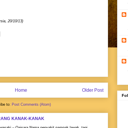
sia, 20/10/13)
Home
Older Post
Fo
ibe to:
Post Comments (Atom)
RANG KANAK-KANAK
asaki – Qaisara Nama penyakit nampak lawak, tapi