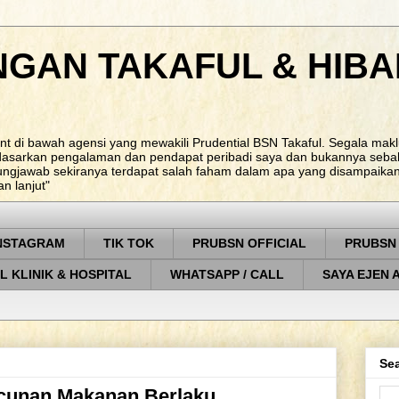
NGAN TAKAFUL & HIBA
nt di bawah agensi yang mewakili Prudential BSN Takaful. Segala ma
rdasarkan pengalaman dan pendapat peribadi saya dan bukannya sebah
ungjawab sekiranya terdapat salah faham dalam apa yang disampaikan. 
 lanjut"
NSTAGRAM
TIK TOK
PRUBSN OFFICIAL
PRUBSN
L KLINIK & HOSPITAL
WHATSAPP / CALL
SAYA EJEN 
Sea
cunan Makanan Berlaku