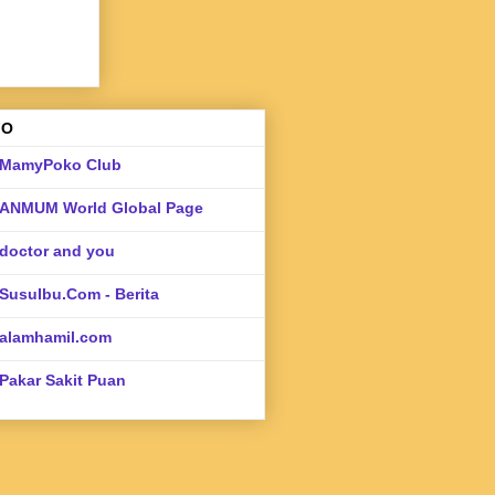
FO
MamyPoko Club
ANMUM World Global Page
doctor and you
SusuIbu.Com - Berita
alamhamil.com
Pakar Sakit Puan