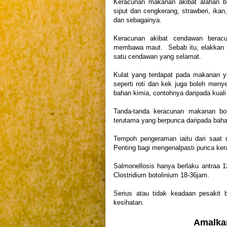
Keracunan makanan akibat alahan bi
siput dan cengkerang, strawberi, ik
dan sebagainya.
Keracunan akibat cendawan beracu
membawa maut. Sebab itu, elakkan m
satu cendawan yang selamat.
Kulat yang terdapat pada makanan ya
seperti roti dan kek juga boleh me
bahan kimia, contohnya daripada kual
Tanda-tanda keracunan makanan bol
terutama yang berpunca daripada baha
Tempoh pengeraman iaitu dari saat
Penting bagi mengenalpasti punca ker
Salmonellosis hanya berlaku antraa 1
Clostridium botolinium 18-36jam.
Serius atau tidak keadaan pesakit 
kesihatan.
Amalka