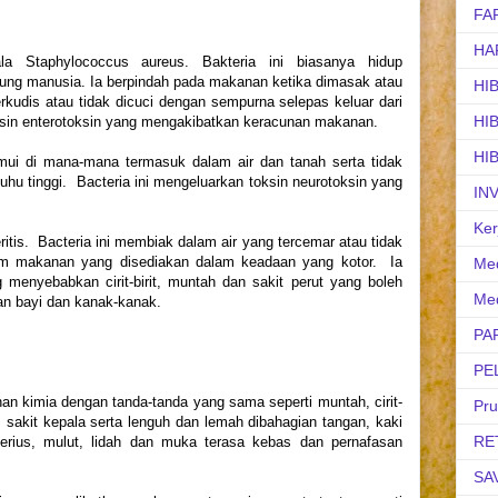
FA
HA
Staphylococcus aureus. Bakteria ini biasanya hidup
dung manusia. Ia berpindah pada makanan ketika dimasak atau
HI
kudis atau tidak dicuci dengan sempurna selepas keluar dari
HI
ksin enterotoksin yang mengakibatkan keracunan makanan.
HI
mui di mana-mana termasuk dalam air dan tanah serta tidak
hu tinggi. Bacteria ini mengeluarkan toksin neurotoksin yang
IN
Ker
itis. Bacteria ini membiak dalam air yang tercemar atau tidak
am makanan yang disediakan dalam keadaan yang kotor. Ia
Med
 menyebabkan cirit-birit, muntah dan sakit perut yang boleh
Med
n bayi dan kanak-kanak.
PA
PE
an kimia dengan tanda-tanda yang sama seperti muntah, cirit-
Pr
t, sakit kepala serta lenguh dan lemah dibahagian tangan, kaki
RE
erius, mulut, lidah dan muka terasa kebas dan pernafasan
SA