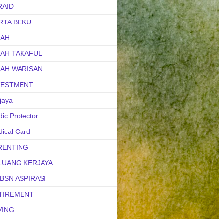
RAID
RTA BEKU
BAH
BAH TAKAFUL
BAH WARISAN
VESTMENT
jaya
ic Protector
ical Card
RENTING
LUANG KERJAYA
uBSN ASPIRASI
TIREMENT
VING