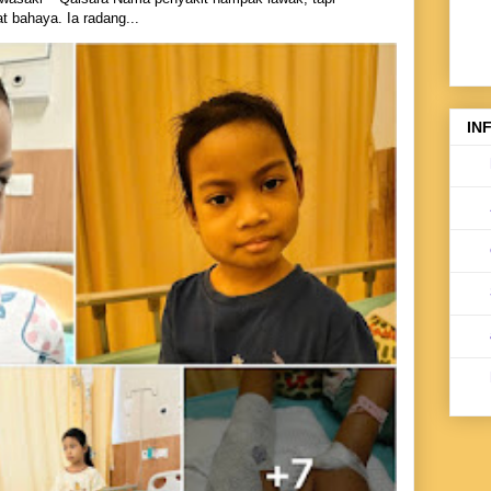
 bahaya. Ia radang...
IN