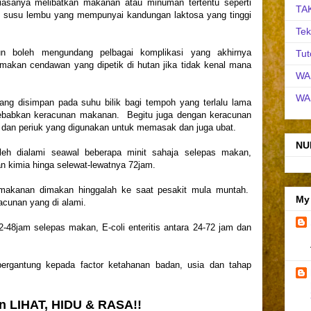
asanya melibatkan makanan atau minuman tertentu seperti
TA
an, susu lembu yang mempunyai kandungan laktosa yang tinggi
Tek
n boleh mengundang pelbagai komplikasi yang akhirnya
Tut
akan cendawan yang dipetik di hutan jika tidak kenal mana
WA
WA
ng disimpan pada suhu bilik bagi tempoh yang terlalu lama
nyebabkan keracunan makanan. Begitu juga dengan keracunan
i dan periuk yang digunakan untuk memasak dan juga ubat.
NU
eh dialami seawal beberapa minit sahaja selepas makan,
n kimia hinga selewat-lewatnya 72jam.
 makanan dimakan hinggalah ke saat pesakit mula muntah.
My
acunan yang di alami.
2-48jam selepas makan, E-coli enteritis antara 24-72 jam dan
bergantung kepada factor ketahanan badan, usia dan tahap
n LIHAT, HIDU & RASA!!