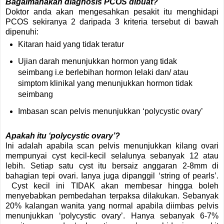
Bagaimanakah diagnosis PCOS dibuat?
Doktor anda akan mengesahkan pesakit itu menghidapi
PCOS sekiranya 2 daripada 3 kriteria tersebut di bawah
dipenuhi:
Kitaran haid yang tidak teratur
Ujian darah menunjukkan hormon yang tidak
seimbang i.e berlebihan hormon lelaki dan/ atau
simptom klinikal yang menunjukkan hormon tidak
seimbang
Imbasan scan pelvis menunjukkan ‘polycystic ovary’
Apakah itu ‘polycystic ovary’?
Ini adalah apabila scan pelvis menunjukkan kilang ovari
mempunyai cyst kecil-kecil selalunya sebanyak 12 atau
lebih. Setiap satu cyst itu bersaiz anggaran 2-8mm di
bahagian tepi ovari. Ianya juga dipanggil ‘string of pearls’.
Cyst kecil ini TIDAK akan membesar hingga boleh
menyebabkan pembedahan terpaksa dilakukan. Sebanyak
20% kalangan wanita yang normal apabila diimbas pelvis
menunjukkan ‘polycystic ovary’. Hanya sebanyak 6-7%