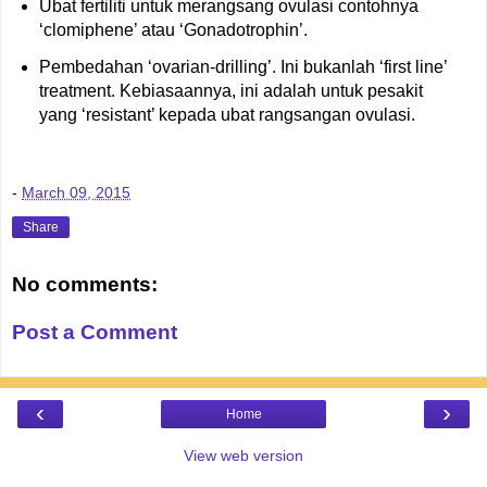
Ubat fertiliti untuk merangsang ovulasi contohnya
‘clomiphene’ atau ‘Gonadotrophin’.
Pembedahan ‘ovarian-drilling’. Ini bukanlah ‘first line’
treatment. Kebiasaannya, ini adalah untuk pesakit
yang ‘resistant’ kepada ubat rangsangan ovulasi.
-
March 09, 2015
Share
No comments:
Post a Comment
‹
›
Home
View web version