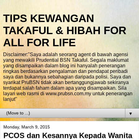
TIPS KEWANGAN
TAKAFUL & HIBAH FOR
ALL FOR LIFE
Disclaimer:"Saya adalah seorang agent di bawah agensi
yang mewakili Prudential BSN Takaful. Segala maklumat
yang disampaikan dalam blog ini hanyalah penerangan
ringkas berdasarkan pengalaman dan pendapat peribadi
saya dan bukannya sebahagian daripada polisi. Saya dan
syarikat PruBSN tidak akan bertanggungjawab sekiranya
terdapat salah faham dalam apa yang disampaikan. Sila
layari web rasmi di www.prubsn.com.my untuk penerangan
lanjut"
▼
Monday, March 9, 2015
PCOS dan Kesannya Kepada Wanita