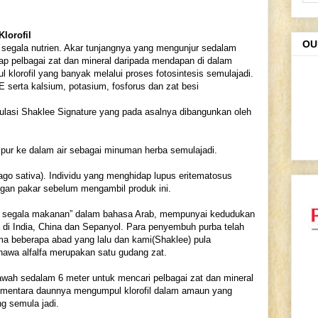
lorofil
OU
segala nutrien. Akar tunjangnya yang mengunjur sedalam
 pelbagai zat dan mineral daripada mendapan di dalam
lorofil yang banyak melalui proses fotosintesis semulajadi.
E serta kalsium, potasium, fos
forus dan zat besi
lasi Shaklee Signature yang pada asalnya dibangunkan oleh
mpur ke dalam air sebagai minuman herba semulajadi.
ago sativa). Individu yang menghidap lupus eritematosus
ngan pakar sebelum mengambil produk ini.
da segala makanan” dalam bahasa Arab, mempunyai kedudukan
a di India, China dan Sepanyol. Para penyembuh purba telah
ma beberapa abad yang lalu dan kami(Shaklee) pula
hawa alfalfa merupakan satu gudang zat.
wah sedalam 6 meter untuk mencari pelbagai zat dan mineral
ementara daunnya mengumpul klorofil dalam amaun yang
ng semula jadi.