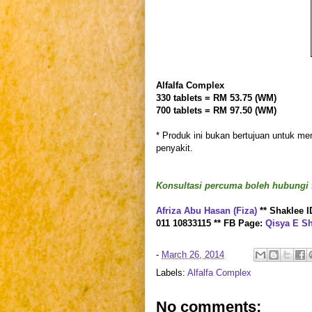
Alfalfa Complex
330 tablets = RM 53.75 (WM)
700 tablets = RM 97.50 (WM)
* Produk ini bukan bertujuan untuk 
penyakit.
Konsultasi percuma boleh hubungi f
Afriza Abu Hasan (Fiza)
** Shaklee I
011 10833115 ** FB Page:
Qisya E S
-
March 26, 2014
Labels:
Alfalfa Complex
No comments: