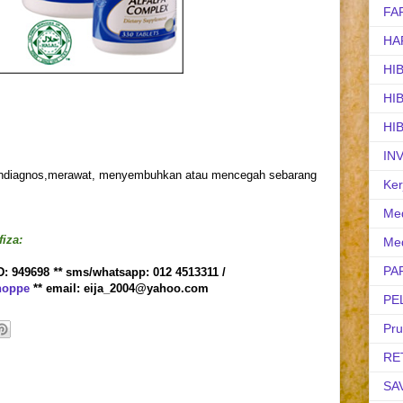
FA
HA
HI
HI
HI
IN
mendiagnos,merawat, menyembuhkan atau mencegah sebarang
Ker
Med
iza:
Med
PA
D: 949698
**
sms/whatsapp: 012 4513311 /
hoppe
** email: eija_2004@yahoo.com
PE
Pr
RE
SA