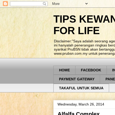
TIPS KEWA
FOR LIFE
Disclaimer:"Saya adalah seorang age
ini hanyalah penerangan ringkas be
syarikat PruBSN tidak akan bertangg
www.prubsn.com.my untuk penerangan
HOME
FACEBOOK
I
PAYMENT GATEWAY
PANE
TAKAFUL UNTUK SEMUA
Wednesday, March 26, 2014
Alfalfa Complex