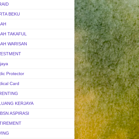
RAID
RTA BEKU
BAH
BAH TAKAFUL
BAH WARISAN
VESTMENT
jaya
ic Protector
ical Card
RENTING
LUANG KERJAYA
uBSN ASPIRASI
TIREMENT
VING