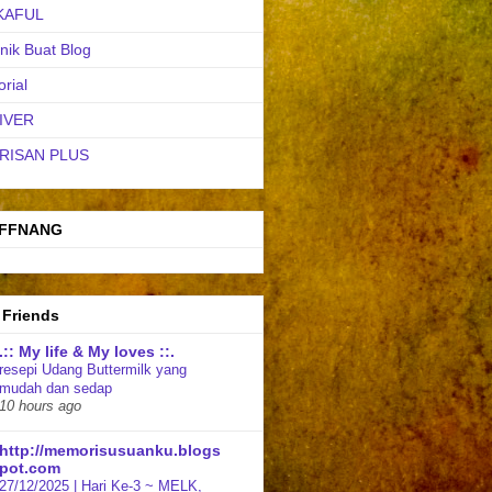
KAFUL
nik Buat Blog
orial
IVER
RISAN PLUS
FFNANG
 Friends
.:: My life & My loves ::.
resepi Udang Buttermilk yang
mudah dan sedap
10 hours ago
http://memorisusuanku.blogs
pot.com
27/12/2025 | Hari Ke-3 ~ MELK,