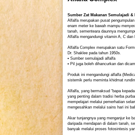
Sumber Zat Makanan Semulajadi & K
Alfalfa merupakan pusat pengumpulan 
enam meter ke bawah mampu menyerap
tanah, sementeara daunnya mengumpul k
Alfalfa mengandungi vitamin A, C dan 
Alfalfa Complex merupakan satu Formu
Dr. Shaklee pada tahun 1950s.
• Sumber semulajadi alfalfa
• Pil juga boleh dihancurkan dan dica
Produk ini mengandungi alfalfa (Medic
sistemik perlu meminta khidmat rundi
Alfalfa, yang bermaksud “bapa kepa
yang penting dalam tradisi herba purb
mempelajari melalui pemerhatian sela
mengesahkan melalui sains hari ini ba
Akar tunjangnya yang menganjur ke ba
daripada mendapan di dalam tanah, s
banyak melalui proses fotosintesis ya