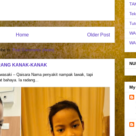
TA
Tek
Tut
WA
Home
Older Post
WA
ibe to:
Post Comments (Atom)
NU
RANG KANAK-KANAK
asaki – Qaisara Nama penyakit nampak lawak, tapi
 bahaya. Ia radang...
My