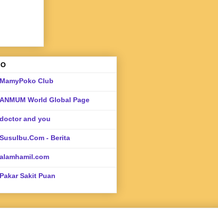
FO
MamyPoko Club
ANMUM World Global Page
doctor and you
SusuIbu.Com - Berita
alamhamil.com
Pakar Sakit Puan