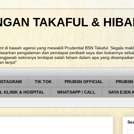
NGAN TAKAFUL & HIBA
nt di bawah agensi yang mewakili Prudential BSN Takaful. Segala ma
rdasarkan pengalaman dan pendapat peribadi saya dan bukannya sebah
ungjawab sekiranya terdapat salah faham dalam apa yang disampaikan. 
 lanjut"
NSTAGRAM
TIK TOK
PRUBSN OFFICIAL
PRUBSN
L KLINIK & HOSPITAL
WHATSAPP / CALL
SAYA EJEN 
Sea