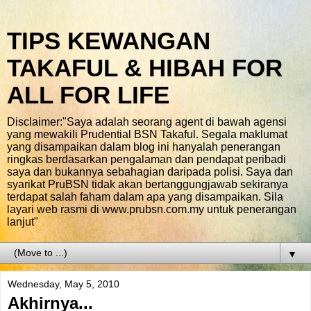
TIPS KEWANGAN
TAKAFUL & HIBAH FOR
ALL FOR LIFE
Disclaimer:"Saya adalah seorang agent di bawah agensi
yang mewakili Prudential BSN Takaful. Segala maklumat
yang disampaikan dalam blog ini hanyalah penerangan
ringkas berdasarkan pengalaman dan pendapat peribadi
saya dan bukannya sebahagian daripada polisi. Saya dan
syarikat PruBSN tidak akan bertanggungjawab sekiranya
terdapat salah faham dalam apa yang disampaikan. Sila
layari web rasmi di www.prubsn.com.my untuk penerangan
lanjut"
▼
Wednesday, May 5, 2010
Akhirnya...