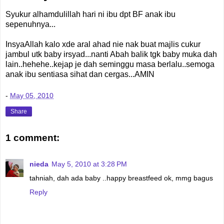
Syukur alhamdulillah hari ni ibu dpt BF anak ibu
sepenuhnya...
InsyaAllah kalo xde aral ahad nie nak buat majlis cukur
jambul utk baby irsyad...nanti Abah balik tgk baby muka dah
lain..hehehe..kejap je dah seminggu masa berlalu..semoga
anak ibu sentiasa sihat dan cergas...AMIN
-
May 05, 2010
Share
1 comment:
nieda
May 5, 2010 at 3:28 PM
tahniah, dah ada baby ..happy breastfeed ok, mmg bagus
Reply