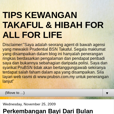
TIPS KEWANGAN
TAKAFUL & HIBAH FOR
ALL FOR LIFE
Disclaimer:"Saya adalah seorang agent di bawah agensi
yang mewakili Prudential BSN Takaful. Segala maklumat
yang disampaikan dalam blog ini hanyalah penerangan
ringkas berdasarkan pengalaman dan pendapat peribadi
saya dan bukannya sebahagian daripada polisi. Saya dan
syarikat PruBSN tidak akan bertanggungjawab sekiranya
terdapat salah faham dalam apa yang disampaikan. Sila
layari web rasmi di www.prubsn.com.my untuk penerangan
lanjut"
▼
Wednesday, November 25, 2009
Perkembangan Bayi Dari Bulan