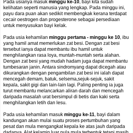
Pada usianya masuk
minggu ke-10
, bayi kita sudah
kelihatan seperti manusia yang lengkap. Pada minggu ini,
payu dara puan akan sedikit membengkak kerana terdapat
cecair oestrogen dan progesterone sebagai persediaan
untuk menyusukan bayi kelak.
Pada usia kehamilan
minggu pertama - minggu ke 10
, ibu
yang hamil amat memerlukan zat besi. Dengan zat besi
tersebut ianya dapat membantu ibu hamil untuk
menghilangkan rasa loya, muntah-muntah serta alahan.
Dengan zat besi yang mudah hadam juga dapat membantu
tumbesaran janin. Antara sindromyang dapat dicegah atau
dikurangkan dengan pengambilan zat besi ini ialah dapat
mencegah demam, batuk, selsema,sejuk-sejuk, sakit
kepala, sakit gigi dan lain-lain lagi. Paling penting ia juga
turut membantu melancarkan aliran darah dan mencegah
daripada masalah urat bersimpul di betis dan kaki serta
menghilangkan letih dan lesu.
Pada usia kehamilan masuk
minggu ke-11
, bayi dalam
kandungan akan mulai suatu proses pertumbuhan yang
pesat dan mula mengangkat kepala ke atas jauh daripada
dadanya. Alat kelamin luar pula mula terbentuk tetapi masih