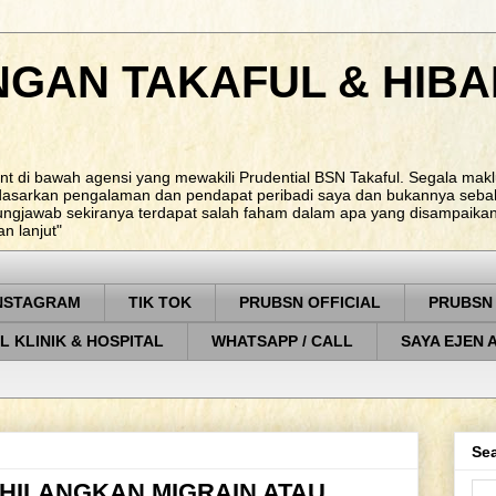
NGAN TAKAFUL & HIBA
nt di bawah agensi yang mewakili Prudential BSN Takaful. Segala ma
rdasarkan pengalaman dan pendapat peribadi saya dan bukannya sebah
ungjawab sekiranya terdapat salah faham dalam apa yang disampaikan. 
 lanjut"
NSTAGRAM
TIK TOK
PRUBSN OFFICIAL
PRUBSN
L KLINIK & HOSPITAL
WHATSAPP / CALL
SAYA EJEN 
Sea
ILANGKAN MIGRAIN ATAU