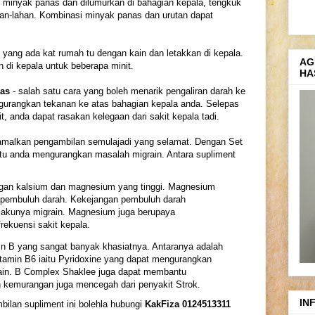
 minyak panas dan dilumurkan di bahagian kepala, tengkuk
ahan-lahan. Kombinasi minyak panas dan urutan dapat
e yang ada kat rumah tu dengan kain dan letakkan di kepala.
AG
n di kepala untuk beberapa minit.
HA
nas
- salah satu cara yang boleh menarik pengaliran darah ke
urangkan tekanan ke atas bahagian kepala anda. Selepas
, anda dapat rasakan kelegaan dari sakit kepala tadi.
amalkan pengambilan semulajadi yang selamat. Dengan Set
ntu anda mengurangkan masalah migrain. Antara supliment
gan kalsium dan magnesium yang tinggi. Magnesium
pembuluh darah. Kekejangan pembuluh darah
lakunya migrain. Magnesium juga berupaya
rekuensi sakit kepala.
n B yang sangat banyak khasiatnya. Antaranya adalah
vitamin B6 iaitu Pyridoxine yang dapat mengurangkan
rain. B Complex Shaklee juga dapat membantu
n kemurangan juga mencegah dari penyakit Strok.
IN
bilan supliment ini bolehla hubungi
KakFiza 0124513311