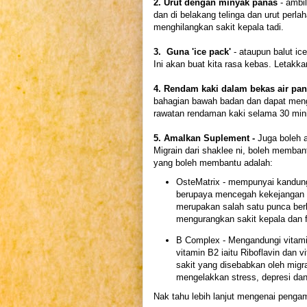
2. Urut dengan minyak panas
- ambil
dan di belakang telinga dan urut perl
menghilangkan sakit kepala tadi.
3. Guna 'ice pack'
- ataupun balut ic
Ini akan buat kita rasa kebas. Letakka
4. Rendam kaki dalam bekas air pa
bahagian bawah badan dan dapat meng
rawatan rendaman kaki selama 30 minit
5. Amalkan Suplement -
Juga boleh 
Migrain dari shaklee ni, boleh memba
yang boleh membantu adalah:
OsteMatrix - mempunyai kandun
berupaya mencegah kekejangan 
merupakan salah satu punca ber
mengurangkan sakit kepala dan f
B Complex - Mengandungi vitami
vitamin B2 iaitu Riboflavin dan 
sakit yang disebabkan oleh mig
mengelakkan stress, depresi da
Nak tahu lebih lanjut mengenai pengam