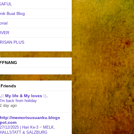
KAFUL
nik Buat Blog
orial
IVER
RISAN PLUS
FFNANG
 Friends
.:: My life & My loves ::.
I'm back from holiday
1 day ago
http://memorisusuanku.blogs
pot.com
27/12/2025 | Hari Ke-3 ~ MELK,
HALLSTATT & SALZBURG