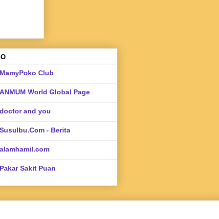
FO
MamyPoko Club
ANMUM World Global Page
doctor and you
SusuIbu.Com - Berita
alamhamil.com
Pakar Sakit Puan