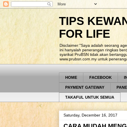
TIPS KEWA
FOR LIFE
Disclaimer:"Saya adalah seorang age
ini hanyalah penerangan ringkas be
syarikat PruBSN tidak akan bertangg
www.prubsn.com.my untuk penerangan
HOME
FACEBOOK
I
PAYMENT GATEWAY
PANE
TAKAFUL UNTUK SEMUA
Saturday, December 16, 2017
CARA MUDAH MENGH