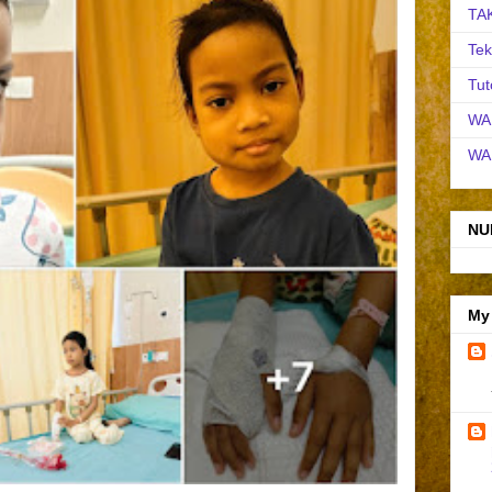
TA
Tek
Tut
WA
WA
NU
My