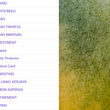
RAID
RTA BEKU
BAH
BAH TAKAFUL
BAH WARISAN
VESTMENT
jaya
ic Protector
ical Card
RENTING
LUANG KERJAYA
uBSN ASPIRASI
TIREMENT
VING