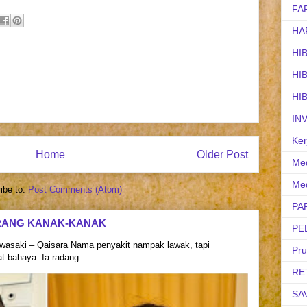
FA
HA
HI
HI
HI
IN
Ker
Home
Older Post
Med
Med
ibe to:
Post Comments (Atom)
PA
RANG KANAK-KANAK
PE
asaki – Qaisara Nama penyakit nampak lawak, tapi
Pr
 bahaya. Ia radang...
RE
SA