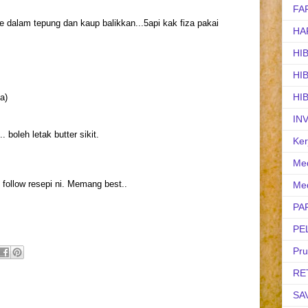
FA
 dalam tepung dan kaup balikkan...5api kak fiza pakai
HA
HI
HI
HI
a)
IN
. boleh letak butter sikit.
Ker
Med
follow resepi ni. Memang best..
Med
PA
PE
Pr
RE
SA