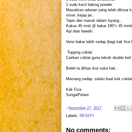
1 sudu kecil baking powder
Masukkan adunan yang telah dikisar ke
mixer..kejap jer..
Tapis dan masuk dalam loyang...
Kukus 45 mnit @ bakar 180°c 45 minit
Api atas bawah..
Versi bakar lebih sedap (bagi kak fiza l
Topping coklat:
Cairkan coklat guna teknik double boil..
Boleh la dihias ikut suka hati...
Memang sedap..selalu buat kek coklat 
Kak Fiza
SungaiPetani
-
November 27, 2017
Labels:
RESEPI
No comments: