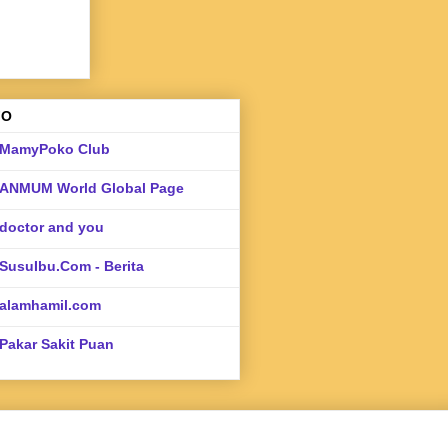
FO
MamyPoko Club
ANMUM World Global Page
doctor and you
SusuIbu.Com - Berita
alamhamil.com
Pakar Sakit Puan