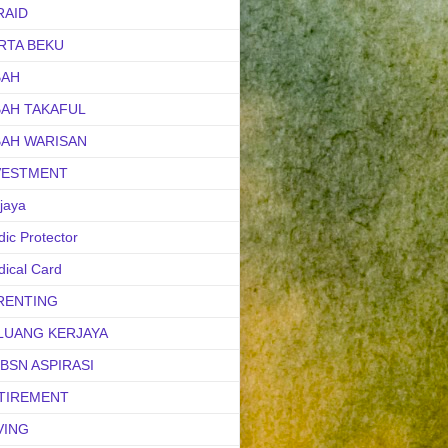
RAID
RTA BEKU
BAH
BAH TAKAFUL
BAH WARISAN
VESTMENT
jaya
ic Protector
ical Card
RENTING
LUANG KERJAYA
uBSN ASPIRASI
TIREMENT
VING