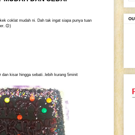
OU
i kek coklat mudah ni. Dah tak ingat siapa punya tuan
er..😊)
an kisar hingga sebati..lebih kurang 5minit