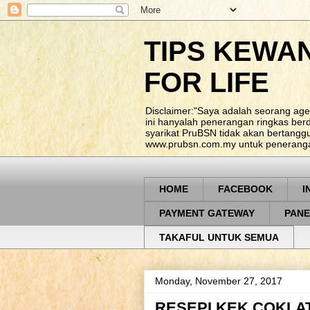
TIPS KEWA
FOR LIFE
Disclaimer:"Saya adalah seorang age
ini hanyalah penerangan ringkas be
syarikat PruBSN tidak akan bertangg
www.prubsn.com.my untuk penerangan
HOME
FACEBOOK
I
PAYMENT GATEWAY
PANE
TAKAFUL UNTUK SEMUA
Monday, November 27, 2017
RESEPI KEK COKLA