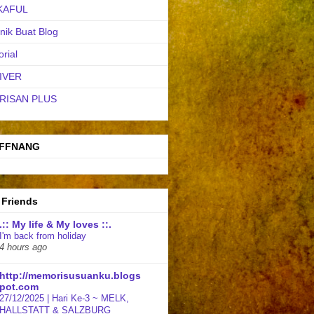
KAFUL
nik Buat Blog
orial
IVER
RISAN PLUS
FFNANG
 Friends
.:: My life & My loves ::.
I'm back from holiday
4 hours ago
http://memorisusuanku.blogs
pot.com
27/12/2025 | Hari Ke-3 ~ MELK,
HALLSTATT & SALZBURG