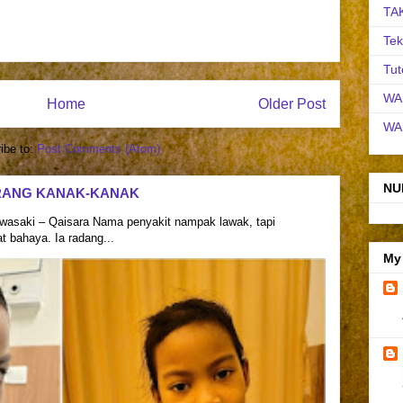
TA
Tek
Tut
WA
Home
Older Post
WA
ibe to:
Post Comments (Atom)
NU
RANG KANAK-KANAK
asaki – Qaisara Nama penyakit nampak lawak, tapi
 bahaya. Ia radang...
My