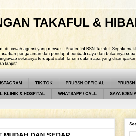
NGAN TAKAFUL & HIBA
nt di bawah agensi yang mewakili Prudential BSN Takaful. Segala ma
rdasarkan pengalaman dan pendapat peribadi saya dan bukannya sebah
ungjawab sekiranya terdapat salah faham dalam apa yang disampaikan. 
 lanjut"
NSTAGRAM
TIK TOK
PRUBSN OFFICIAL
PRUBSN
L KLINIK & HOSPITAL
WHATSAPP / CALL
SAYA EJEN 
Sea
T MUDAH DAN SEDAP