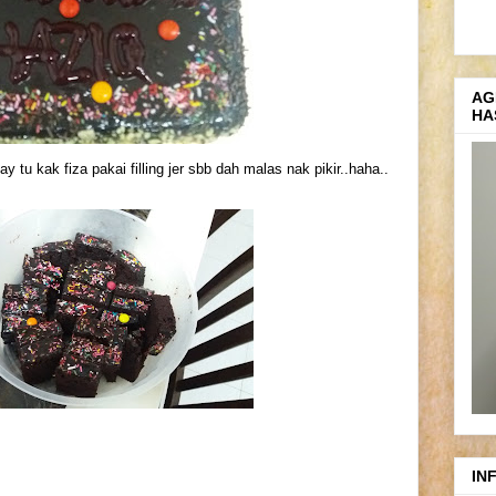
AG
HA
y tu kak fiza pakai filling jer sbb dah malas nak pikir..haha..
IN