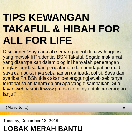
TIPS KEWANGAN
TAKAFUL & HIBAH FOR
ALL FOR LIFE
Disclaimer:"Saya adalah seorang agent di bawah agensi
yang mewakili Prudential BSN Takaful. Segala maklumat
yang disampaikan dalam blog ini hanyalah penerangan
ringkas berdasarkan pengalaman dan pendapat peribadi
saya dan bukannya sebahagian daripada polisi. Saya dan
syarikat PruBSN tidak akan bertanggungjawab sekiranya
terdapat salah faham dalam apa yang disampaikan. Sila
layari web rasmi di www.prubsn.com.my untuk penerangan
lanjut"
▼
Tuesday, December 13, 2016
LOBAK MERAH BANTU