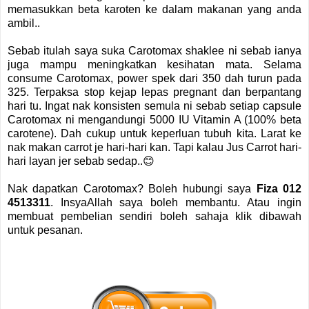
memasukkan beta karoten ke dalam makanan yang anda
ambil..
Sebab itulah saya suka Carotomax shaklee ni sebab ianya
juga mampu meningkatkan kesihatan mata. Selama
consume Carotomax, power spek dari 350 dah turun pada
325. Terpaksa stop kejap lepas pregnant dan berpantang
hari tu. Ingat nak konsisten semula ni sebab setiap capsule
Carotomax ni mengandungi 5000 IU Vitamin A (100% beta
carotene). Dah cukup untuk keperluan tubuh kita. Larat ke
nak makan carrot je hari-hari kan. Tapi kalau Jus Carrot hari-
hari layan jer sebab sedap..😊
Nak dapatkan Carotomax? Boleh hubungi saya
Fiza 012
4513311
. InsyaAllah saya boleh membantu.
Atau ingin
membuat pembelian sendiri b
oleh sahaja klik dibawah
untuk pesanan.