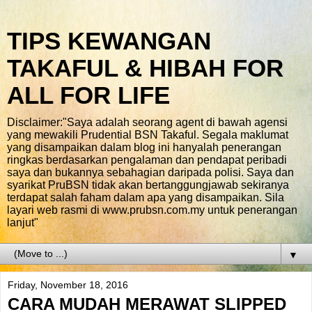
TIPS KEWANGAN
TAKAFUL & HIBAH FOR
ALL FOR LIFE
Disclaimer:"Saya adalah seorang agent di bawah agensi
yang mewakili Prudential BSN Takaful. Segala maklumat
yang disampaikan dalam blog ini hanyalah penerangan
ringkas berdasarkan pengalaman dan pendapat peribadi
saya dan bukannya sebahagian daripada polisi. Saya dan
syarikat PruBSN tidak akan bertanggungjawab sekiranya
terdapat salah faham dalam apa yang disampaikan. Sila
layari web rasmi di www.prubsn.com.my untuk penerangan
lanjut"
▼
Friday, November 18, 2016
CARA MUDAH MERAWAT SLIPPED