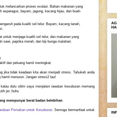
untuk melancarkan proses ovulasi. Bahan makanan yang
ah asparagus, bayam, jagung, kacang hijau, dan buah-
AG
engaruh pada kualiti sel telur. Bayam, kacang tanah,
HA
i.
t untuk menjaga kualiti sel telur, dan makanan yang
h sawi, paprika merah, dan biji bunga matahari.
t
ktif dan peluang hamil meningkat.
ng jika tidak keadaan kita akan menjadi stress. Tahukah anda
 hamil menurun. Jangan stress2 tau!
-
kalau dulu sblm saya menjalani rawatan kesuburan memang
tih jer..huhu
 yang mempunyai berat badan belebihan
.
anduan Pemakan untuk Kesuburan
. Semoga bermanfaat untuk
IN