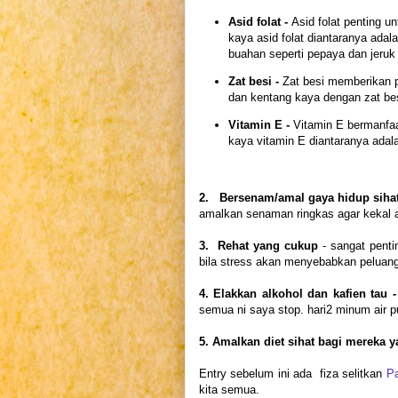
Asid folat -
Asid folat penting 
kaya asid folat diantaranya adal
buahan seperti pepaya dan jeruk
Zat besi -
Zat besi memberikan p
dan kentang kaya dengan zat bes
Vitamin E -
Vitamin E bermanfaa
kaya vitamin E diantaranya adala
2. Bersenam/amal gaya hidup siha
amalkan senaman ringkas agar kekal a
3. Rehat yang cukup
- sangat penti
bila stress akan menyebabkan peluang
4. Elakkan alkohol dan kafien tau 
semua ni saya stop. hari2 minum air pu
5. Amalkan diet sihat bagi mereka
Entry sebelum ini ada fiza selitkan
P
kita semua.