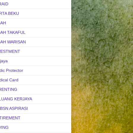
RAID
RTA BEKU
BAH
BAH TAKAFUL
BAH WARISAN
VESTMENT
jaya
ic Protector
ical Card
RENTING
LUANG KERJAYA
uBSN ASPIRASI
TIREMENT
VING