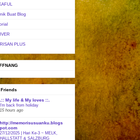
KAFUL
nik Buat Blog
orial
IVER
RISAN PLUS
FFNANG
 Friends
.:: My life & My loves ::.
I'm back from holiday
15 hours ago
http://memorisusuanku.blogs
pot.com
27/12/2025 | Hari Ke-3 ~ MELK,
HALLSTATT & SALZBURG