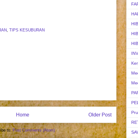
FA
HA
HI
RAN
,
TIPS KESUBURAN
HI
HI
IN
Ker
Med
Med
PA
PE
Pr
Home
Older Post
RE
ibe to:
Post Comments (Atom)
SA