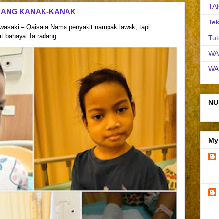
TA
RANG KANAK-KANAK
Tek
asaki – Qaisara Nama penyakit nampak lawak, tapi
 bahaya. Ia radang...
Tut
WA
WA
NU
My