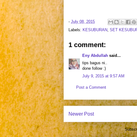
-
July 08, 2015
Labels:
KESUBURAN
,
SET KESUBU
1 comment:
Eny Abdullah
said...
tips bagus ni..
done follow :)
July 9, 2015 at 9:57 AM
Post a Comment
Newer Post
Subscr