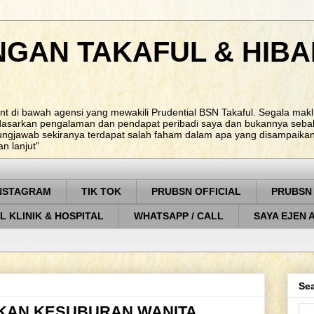
NGAN TAKAFUL & HIBA
nt di bawah agensi yang mewakili Prudential BSN Takaful. Segala ma
rdasarkan pengalaman dan pendapat peribadi saya dan bukannya sebah
ungjawab sekiranya terdapat salah faham dalam apa yang disampaikan. 
 lanjut"
NSTAGRAM
TIK TOK
PRUBSN OFFICIAL
PRUBSN
L KLINIK & HOSPITAL
WHATSAPP / CALL
SAYA EJEN 
Sea
TKAN KESUBURAN WANITA