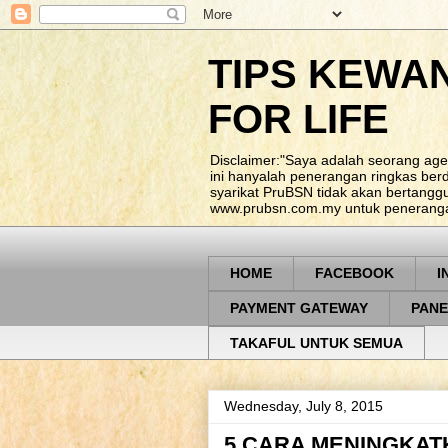
TIPS KEWA
FOR LIFE
Disclaimer:"Saya adalah seorang age
ini hanyalah penerangan ringkas be
syarikat PruBSN tidak akan bertangg
www.prubsn.com.my untuk penerangan
HOME
FACEBOOK
I
PAYMENT GATEWAY
PANE
TAKAFUL UNTUK SEMUA
Wednesday, July 8, 2015
5 CARA MENINGKA