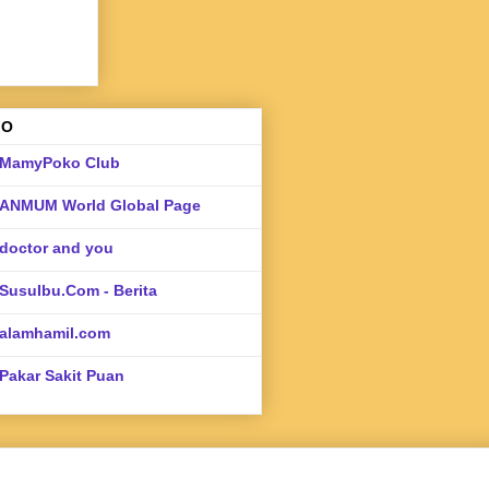
FO
MamyPoko Club
ANMUM World Global Page
doctor and you
SusuIbu.Com - Berita
alamhamil.com
Pakar Sakit Puan