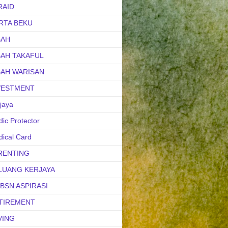
RAID
RTA BEKU
BAH
BAH TAKAFUL
BAH WARISAN
VESTMENT
jaya
ic Protector
ical Card
RENTING
LUANG KERJAYA
uBSN ASPIRASI
TIREMENT
VING