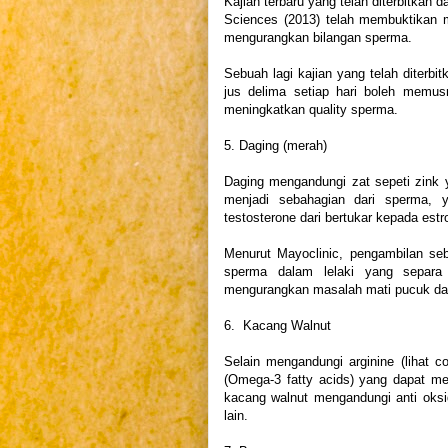
Kajian terbaru yang telah diterbitkan 
Sciences (2013) telah membuktikan 
mengurangkan bilangan sperma.
Sebuah lagi kajian yang telah diterbi
jus delima setiap hari boleh memus
meningkatkan quality sperma.
5. Daging (merah)
Daging mengandungi zat sepeti zink 
menjadi sebahagian dari sperma, 
testosterone dari bertukar kepada es
Menurut Mayoclinic, pengambilan se
sperma dalam lelaki yang separa
mengurangkan masalah mati pucuk dal
6. Kacang Walnut
Selain mengandungi arginine (lihat 
(Omega-3 fatty acids) yang dapat me
kacang walnut mengandungi anti oks
lain.