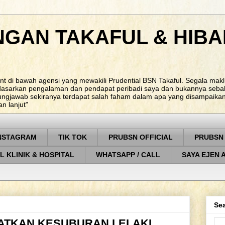
NGAN TAKAFUL & HIBA
nt di bawah agensi yang mewakili Prudential BSN Takaful. Segala ma
rdasarkan pengalaman dan pendapat peribadi saya dan bukannya sebah
ungjawab sekiranya terdapat salah faham dalam apa yang disampaikan. 
 lanjut"
NSTAGRAM
TIK TOK
PRUBSN OFFICIAL
PRUBSN
L KLINIK & HOSPITAL
WHATSAPP / CALL
SAYA EJEN 
Sea
ATKAN KESUBURAN LELAKI