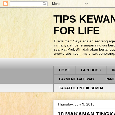
TIPS KEWA
FOR LIFE
Disclaimer:"Saya adalah seorang age
ini hanyalah penerangan ringkas be
syarikat PruBSN tidak akan bertangg
www.prubsn.com.my untuk penerangan
HOME
FACEBOOK
I
PAYMENT GATEWAY
PANE
TAKAFUL UNTUK SEMUA
Thursday, July 9, 2015
10 MAKANAN TINGK