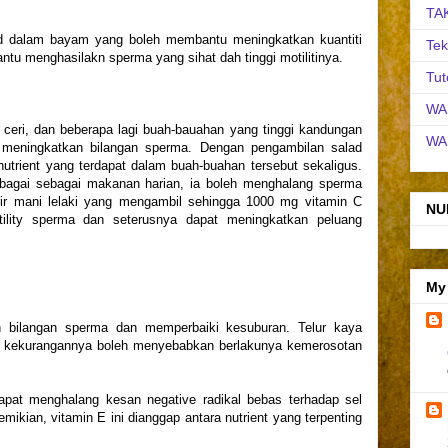
TA
id dalam bayam yang boleh membantu meningkatkan kuantiti
Tek
u menghasilakn sperma yang sihat dah tinggi motilitinya.
Tut
WA
, ceri, dan beberapa lagi buah-bauahan yang tinggi kandungan
WA
 meningkatkan bilangan sperma. Dengan pengambilan salad
utrient yang terdapat dalam buah-buahan tersebut sekaligus.
agai sebagai makanan harian, ia boleh menghalang sperma
 Air mani lelaki yang mengambil sehingga 1000 mg vitamin C
NU
tility sperma dan seterusnya dapat meningkatkan peluang
My
 bilangan sperma dan memperbaiki kesuburan. Telur kaya
 kekurangannya boleh menyebabkan berlakunya kemerosotan
apat menghalang kesan negative radikal bebas terhadap sel
mikian, vitamin E ini dianggap antara nutrient yang terpenting