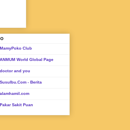
FO
MamyPoko Club
ANMUM World Global Page
doctor and you
SusuIbu.Com - Berita
alamhamil.com
Pakar Sakit Puan