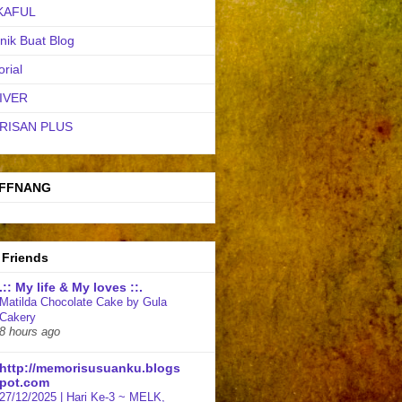
KAFUL
nik Buat Blog
orial
IVER
RISAN PLUS
FFNANG
 Friends
.:: My life & My loves ::.
Matilda Chocolate Cake by Gula
Cakery
8 hours ago
http://memorisusuanku.blogs
pot.com
27/12/2025 | Hari Ke-3 ~ MELK,