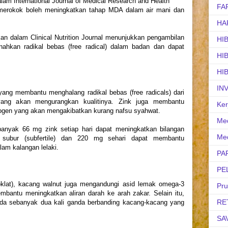
dalam International Journal of Medical Research and Health
FA
merokok boleh meningkatkan tahap MDA dalam air mani dan
HA
tkan dalam Clinical Nutrition Journal menunjukkan pengambilan
HI
nahkan radikal bebas (free radical) dalam badan dan dapat
HI
HI
IN
yang membantu menghalang radikal bebas (free radicals) dari
yang akan mengurangkan kualitinya. Zink juga membantu
Ker
trogen yang akan mengakibatkan kurang nafsu syahwat.
Med
banyak 66 mg zink setiap hari dapat meningkatkan bilangan
Med
 subur (subfertile) dan 220 mg sehari dapat membantu
am kalangan lelaki.
PA
PE
coklat), kacang walnut juga mengandungi asid lemak omega-3
Pr
mbantu meningkatkan aliran darah ke arah zakar. Selain itu,
RE
ida sebanyak dua kali ganda berbanding kacang-kacang yang
SA