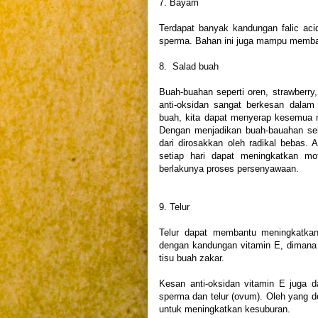
7. Bayam
Terdapat banyak kandungan falic ac
sperma. Bahan ini juga mampu membant
8. Salad buah
Buah-buahan seperti oren, strawberry
anti-oksidan sangat berkesan dalam
buah, kita dapat menyerap kesemua n
Dengan menjadikan buah-bauahan seb
dari dirosakkan oleh radikal bebas.
setiap hari dapat meningkatkan mo
berlakunya proses persenyawaan.
9. Telur
Telur dapat membantu meningkatkan
dengan kandungan vitamin E, dimana
tisu buah zakar.
Kesan anti-oksidan vitamin E juga d
sperma dan telur (ovum). Oleh yang de
untuk meningkatkan kesuburan.