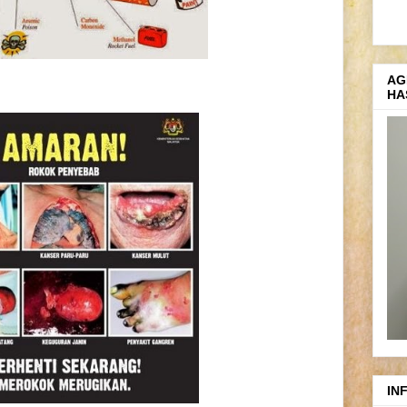
AG
HA
IN