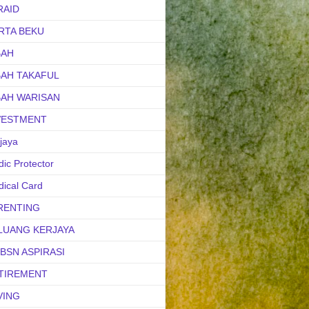
RAID
RTA BEKU
BAH
BAH TAKAFUL
BAH WARISAN
VESTMENT
jaya
ic Protector
ical Card
RENTING
LUANG KERJAYA
uBSN ASPIRASI
TIREMENT
VING