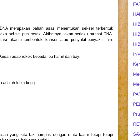
FA
HA
HI
 DNA merupakan bahan asas menentukan sel-sel terbentuk
HI
aka sel-sel pun rosak. Akibatnya, akan berlaku mutasi DNA.
asi akan membentuk kanser atau penyakit-penyakit lain.
HI
IN
esan asap rokok kepada ibu hamil dan bayi:
Ker
Med
adalah lebih tinggi
Med
PA
PE
Pr
RE
SA
san yang kita tak nampak dengan mata kasar tetapi tetapi