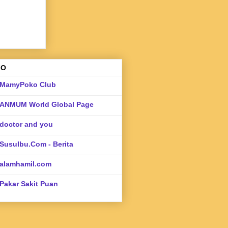
FO
MamyPoko Club
ANMUM World Global Page
doctor and you
SusuIbu.Com - Berita
alamhamil.com
Pakar Sakit Puan