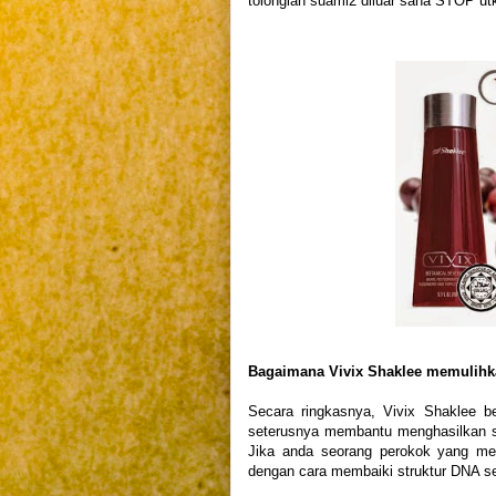
tolonglah suami2 diluar sana STOP utk
Bagaimana Vivix Shaklee memulihk
Secara ringkasnya, Vivix Shaklee b
seterusnya membantu menghasilkan sel-
Jika anda seorang perokok yang men
dengan cara membaiki struktur DNA se