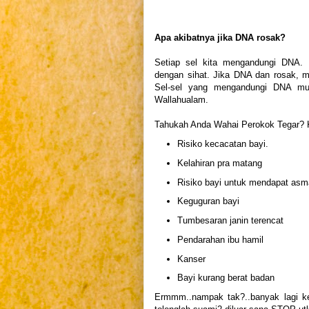
Apa akibatnya jika DNA rosak?
Setiap sel kita mengandungi DNA.
dengan sihat. Jika DNA dan rosak, m
Sel-sel yang mengandungi DNA mut
Wallahualam.
Tahukah Anda Wahai Perokok Tegar? K
Risiko kecacatan bayi.
Kelahiran pra matang
Risiko bayi untuk mendapat asma 
Keguguran bayi
Tumbesaran janin terencat
Pendarahan ibu hamil
Kanser
Bayi kurang berat badan
Ermmm..nampak tak?..banyak lagi ke