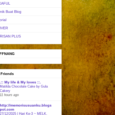
KAFUL
nik Buat Blog
orial
IVER
RISAN PLUS
FFNANG
 Friends
.:: My life & My loves ::.
Matilda Chocolate Cake by Gula
Cakery
11 hours ago
http://memorisusuanku.blogs
pot.com
27/12/2025 | Hari Ke-3 ~ MELK,