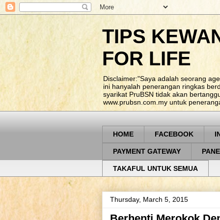
TIPS KEWA
FOR LIFE
Disclaimer:"Saya adalah seorang age
ini hanyalah penerangan ringkas be
syarikat PruBSN tidak akan bertangg
www.prubsn.com.my untuk penerangan
HOME
FACEBOOK
I
PAYMENT GATEWAY
PANE
TAKAFUL UNTUK SEMUA
Thursday, March 5, 2015
Berhenti Merokok De