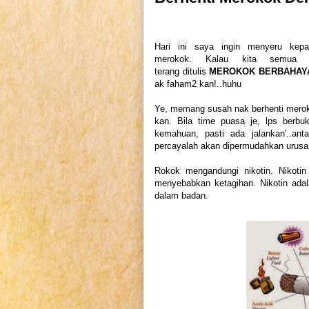
Hari ini saya ingin menyeru kepa
merokok. Kalau kita semua
terang ditulis
MEROKOK BERBAHAYA
ak faham2 kan!..huhu
Ye, memang susah nak berhenti meroko
kan. Bila time puasa je, lps berbu
kemahuan, pasti ada jalankan'..a
percayalah akan dipermudahkan urusa
Rokok mengandungi nikotin. Nikoti
menyebabkan ketagihan. Nikotin ada
dalam badan.