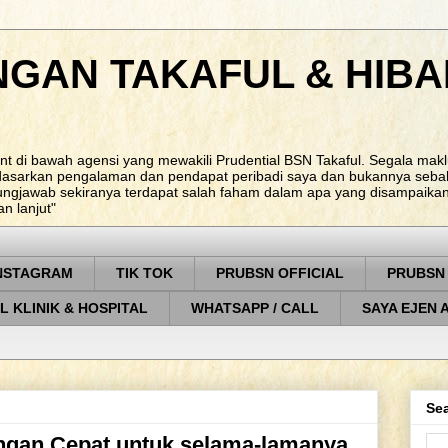
NGAN TAKAFUL & HIBA
nt di bawah agensi yang mewakili Prudential BSN Takaful. Segala ma
rdasarkan pengalaman dan pendapat peribadi saya dan bukannya sebah
ungjawab sekiranya terdapat salah faham dalam apa yang disampaikan. 
 lanjut"
NSTAGRAM
TIK TOK
PRUBSN OFFICIAL
PRUBSN
L KLINIK & HOSPITAL
WHATSAPP / CALL
SAYA EJEN 
Sea
ngan Cepat untuk selama-lamanya