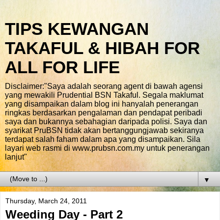
TIPS KEWANGAN
TAKAFUL & HIBAH FOR
ALL FOR LIFE
Disclaimer:"Saya adalah seorang agent di bawah agensi
yang mewakili Prudential BSN Takaful. Segala maklumat
yang disampaikan dalam blog ini hanyalah penerangan
ringkas berdasarkan pengalaman dan pendapat peribadi
saya dan bukannya sebahagian daripada polisi. Saya dan
syarikat PruBSN tidak akan bertanggungjawab sekiranya
terdapat salah faham dalam apa yang disampaikan. Sila
layari web rasmi di www.prubsn.com.my untuk penerangan
lanjut"
▼
Thursday, March 24, 2011
Weeding Day - Part 2