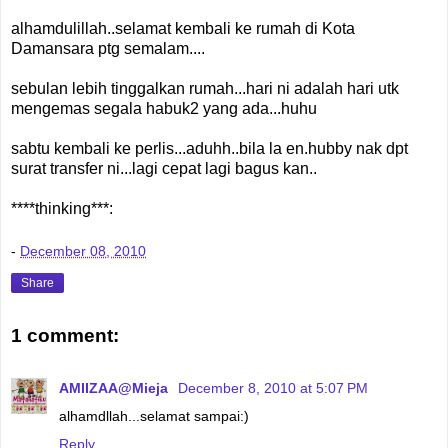
alhamdulillah..selamat kembali ke rumah di Kota
Damansara ptg semalam....
sebulan lebih tinggalkan rumah...hari ni adalah hari utk
mengemas segala habuk2 yang ada...huhu
sabtu kembali ke perlis...aduhh..bila la en.hubby nak dpt
surat transfer ni...lagi cepat lagi bagus kan..
****thinking***:
-
December 08, 2010
Share
1 comment:
AMIIZAA@Mieja
December 8, 2010 at 5:07 PM
alhamdllah...selamat sampai:)
Reply