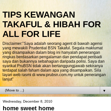
TIPS KEWANGAN
TAKAFUL & HIBAH FOR
ALL FOR LIFE
Disclaimer:"Saya adalah seorang agent di bawah agensi
yang mewakili Prudential BSN Takaful. Segala maklumat
yang disampaikan dalam blog ini hanyalah penerangan
ringkas berdasarkan pengalaman dan pendapat peribadi
saya dan bukannya sebahagian daripada polisi. Saya dan
syarikat PruBSN tidak akan bertanggungjawab sekiranya
terdapat salah faham dalam apa yang disampaikan. Sila
layari web rasmi di www.prubsn.com.my untuk penerangan
lanjut"
▼
Wednesday, December 8, 2010
home sweet home