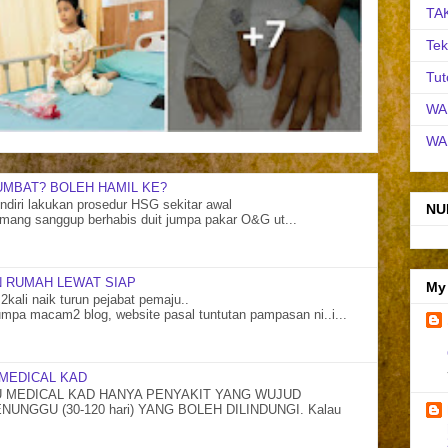
TA
Tek
Tut
WA
WA
UMBAT? BOLEH HAMIL KE?
diri lakukan prosedur HSG sekitar awal
NU
mang sanggup berhabis duit jumpa pakar O&G ut...
 RUMAH LEWAT SIAP
My
2kali naik turun pejabat pemaju..
mpa macam2 blog, website pasal tuntutan pampasan ni..i...
MEDICAL KAD
MEDICAL KAD HANYA PENYAKIT YANG WUJUD
NGGU (30-120 hari) YANG BOLEH DILINDUNGI. Kalau