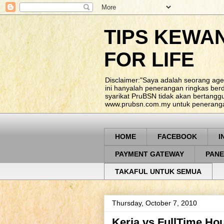
TIPS KEWA
FOR LIFE
Disclaimer:"Saya adalah seorang age
ini hanyalah penerangan ringkas be
syarikat PruBSN tidak akan bertangg
www.prubsn.com.my untuk penerangan
HOME
FACEBOOK
I
PAYMENT GATEWAY
PANE
TAKAFUL UNTUK SEMUA
Thursday, October 7, 2010
Kerja vs FullTime Ho