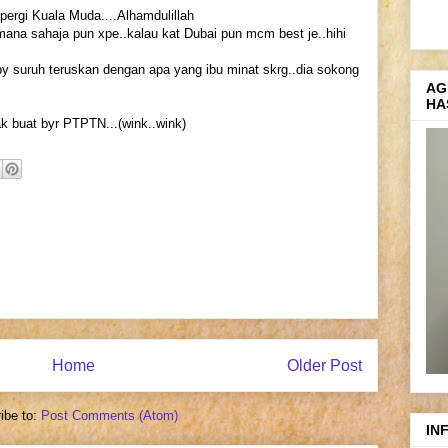
pergi Kuala Muda....Alhamdulillah
mana sahaja pun xpe..kalau kat Dubai pun mcm best je..hihi
by suruh teruskan dengan apa yang ibu minat skrg..dia sokong
AG
HA
ak buat byr PTPTN...(wink..wink)
Home
Older Post
ibe to:
Post Comments (Atom)
IN