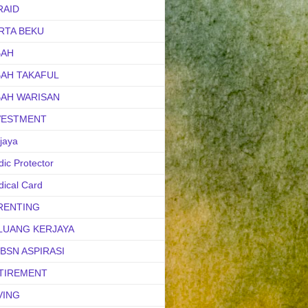
RAID
RTA BEKU
BAH
BAH TAKAFUL
BAH WARISAN
VESTMENT
jaya
ic Protector
ical Card
RENTING
LUANG KERJAYA
uBSN ASPIRASI
TIREMENT
VING