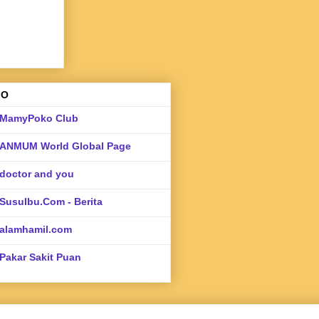
FO
MamyPoko Club
ANMUM World Global Page
doctor and you
SusuIbu.Com - Berita
alamhamil.com
Pakar Sakit Puan