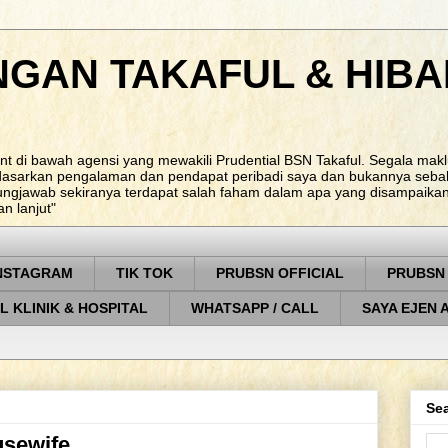
NGAN TAKAFUL & HIBA
nt di bawah agensi yang mewakili Prudential BSN Takaful. Segala ma
rdasarkan pengalaman dan pendapat peribadi saya dan bukannya sebah
ungjawab sekiranya terdapat salah faham dalam apa yang disampaikan. 
 lanjut"
NSTAGRAM
TIK TOK
PRUBSN OFFICIAL
PRUBSN
L KLINIK & HOSPITAL
WHATSAPP / CALL
SAYA EJEN 
Sea
usewife