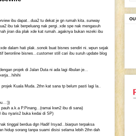
OU
rview ibu dapat...dua2 tu dekat je gn rumah kita..sunway
dua2 ibu tak berpeluang nak pergi..xde spe nak mengasuh
ah jiran dia plak xde kat rumah..agaknya bukan rezeki ibu
xde dalam hati plak..sonok buat bisnes sendiri ni..wpun sejak
if beronline bisnes...customer still cari ibu suruh update blog
ngan projek di Jalan Duta ni ada lagi 4bulan je...
erja...hihihi
projek Kuala Muda..2thn kat sana tp belum pasti lagi la..
...:))
pauh a.k.a P.Pinang...(ramai kwn2 ibu di sana)
 ibu nyaris2 buka kedai di SP)
ak nak tinggal berdua dgn Hadif Irsyad...biarpun terpaksa
n hidup sorang tanpa suami disisi selama lebih 2thn dah