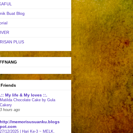
KAFUL
nik Buat Blog
orial
IVER
RISAN PLUS
FFNANG
 Friends
.:: My life & My loves ::.
Matilda Chocolate Cake by Gula
Cakery
3 hours ago
http://memorisusuanku.blogs
pot.com
27/12/2025 | Hari Ke-3 ~ MELK,