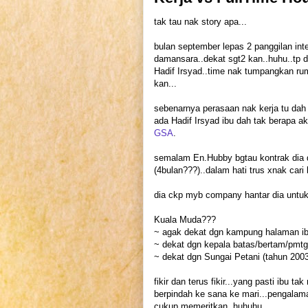
tak tau nak story apa...
bulan september lepas 2 panggilan inte
damansara..dekat sgt2 kan..huhu..tp 
Hadif Irsyad..time nak tumpangkan rum
kan...
sebenarnya perasaan nak kerja tu dah 
ada Hadif Irsyad ibu dah tak berapa akt
GSA
.
semalam En.Hubby bgtau kontrak dia de
(4bulan???)..dalam hati trus xnak cari k
dia ckp myb company hantar dia untuk 
Kuala Muda???
~ agak dekat dgn kampung halaman ibu
~ dekat dgn kepala batas/bertam/pmtg 
~ dekat dgn Sungai Petani (tahun 2003
fikir dan terus fikir...yang pasti ibu t
berpindah ke sana ke mari...pengalama
cukup memeritkan..huhuhu