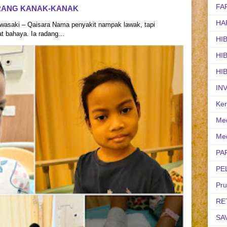
FA
RANG KANAK-KANAK
HA
asaki – Qaisara Nama penyakit nampak lawak, tapi
 bahaya. Ia radang...
HI
HI
HI
IN
Ker
Med
Med
PA
PE
Pr
RE
SA