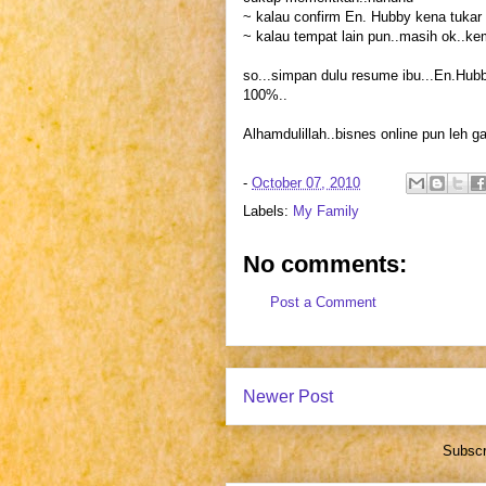
~ kalau confirm En. Hubby kena tukar 
~ kalau tempat lain pun..masih ok..ke
so...simpan dulu resume ibu...En.Hub
100%..
Alhamdulillah..bisnes online pun leh g
-
October 07, 2010
Labels:
My Family
No comments:
Post a Comment
Newer Post
Subscr