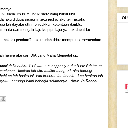
lamanya
 ini..sebelum ini & untuk hari2 yang bakal tiba
OU
ai aku diduga sebegini..aku redha..aku terima..aku
apa lah dayaku utk menidakkan ketentuan dariMu...
 mata dari mengalir laju ke pipi..lajunya..tak dapat ku
ni...nak ku pendam?...aku sudah tidak mampu utk memendam
ah hanya aku dan DIA yang Maha Mengetahui...
punilah Dosa2ku Ya Allah..sesungguhnya aku hanyalah insan
esalahan...berikan lah aku sedikit ruang utk aku harungi
ahkan lah hatiku ini..kau kuatkan lah imanku..kau berikan lah
argaku...semoga kami bahagia selamanya...Amin Ya Rabbal