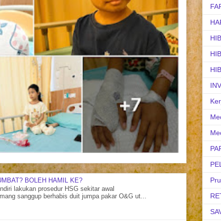
FA
HA
HI
HI
HI
IN
Ker
Med
Med
PA
PE
Pr
UMBAT? BOLEH HAMIL KE?
diri lakukan prosedur HSG sekitar awal
RE
mang sanggup berhabis duit jumpa pakar O&G ut...
SA