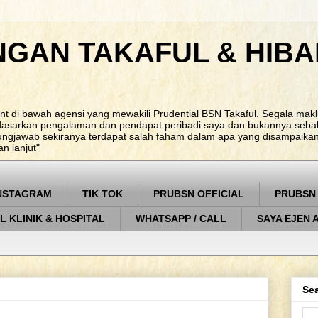
NGAN TAKAFUL & HIBA
nt di bawah agensi yang mewakili Prudential BSN Takaful. Segala ma
rdasarkan pengalaman dan pendapat peribadi saya dan bukannya sebah
ungjawab sekiranya terdapat salah faham dalam apa yang disampaikan. 
 lanjut"
NSTAGRAM
TIK TOK
PRUBSN OFFICIAL
PRUBSN
L KLINIK & HOSPITAL
WHATSAPP / CALL
SAYA EJEN 
Sea