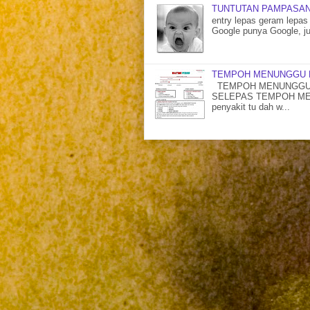
TUNTUTAN PAMPASAN
entry lepas geram lepas 
Google punya Google, ju
TEMPOH MENUNGGU 
TEMPOH MENUNGGU 
SELEPAS TEMPOH MENU
penyakit tu dah w...