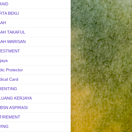
RAID
RTA BEKU
BAH
BAH TAKAFUL
BAH WARISAN
VESTMENT
jaya
ic Protector
ical Card
RENTING
LUANG KERJAYA
uBSN ASPIRASI
TIREMENT
VING