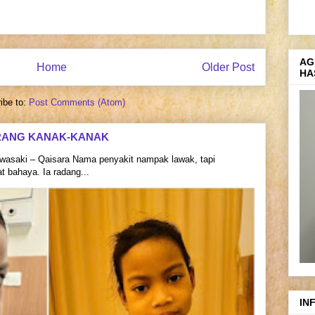
AG
Home
Older Post
HA
ibe to:
Post Comments (Atom)
RANG KANAK-KANAK
asaki – Qaisara Nama penyakit nampak lawak, tapi
 bahaya. Ia radang...
IN