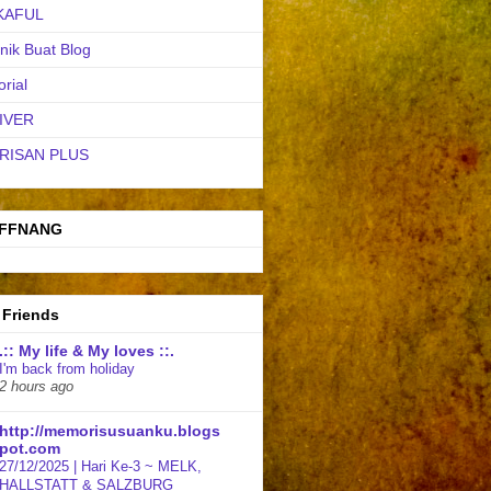
KAFUL
nik Buat Blog
orial
IVER
RISAN PLUS
FFNANG
 Friends
.:: My life & My loves ::.
I'm back from holiday
2 hours ago
http://memorisusuanku.blogs
pot.com
27/12/2025 | Hari Ke-3 ~ MELK,
HALLSTATT & SALZBURG