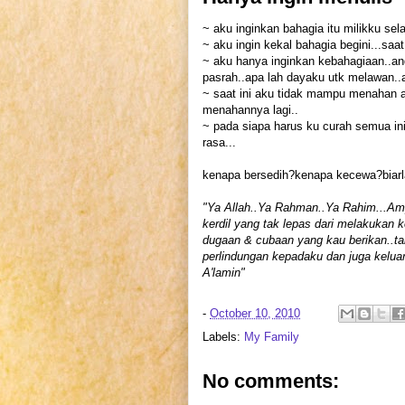
~ aku inginkan bahagia itu milikku se
~ aku ingin kekal bahagia begini...saat
~ aku hanya inginkan kebahagiaan..and
pasrah..apa lah dayaku utk melawan..
~ saat ini aku tidak mampu menahan air
menahannya lagi..
~ pada siapa harus ku curah semua i
rasa...
kenapa bersedih?kenapa kecewa?biarl
"Ya Allah..Ya Rahman..Ya Rahim...Am
kerdil yang tak lepas dari melakukan k
dugaan & cubaan yang kau berikan..tab
perlindungan kepadaku dan juga kelu
A'lamin"
-
October 10, 2010
Labels:
My Family
No comments: