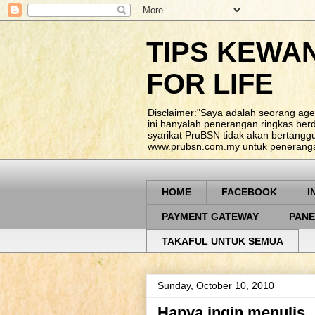
TIPS KEWA
FOR LIFE
Disclaimer:"Saya adalah seorang age
ini hanyalah penerangan ringkas be
syarikat PruBSN tidak akan bertangg
www.prubsn.com.my untuk penerangan
HOME
FACEBOOK
I
PAYMENT GATEWAY
PANE
TAKAFUL UNTUK SEMUA
Sunday, October 10, 2010
Hanya ingin menulis