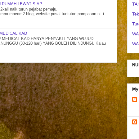
 RUMAH LEWAT SIAP
TA
2kali naik turun pejabat pemaju..
Tek
mpa macam2 blog, website pasal tuntutan pampasan ni..i...
Tut
MEDICAL KAD
WA
MEDICAL KAD HANYA PENYAKIT YANG WUJUD
NGGU (30-120 hari) YANG BOLEH DILINDUNGI. Kalau
WA
NU
My