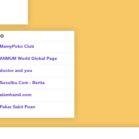
FO
MamyPoko Club
ANMUM World Global Page
doctor and you
SusuIbu.Com - Berita
alamhamil.com
Pakar Sakit Puan