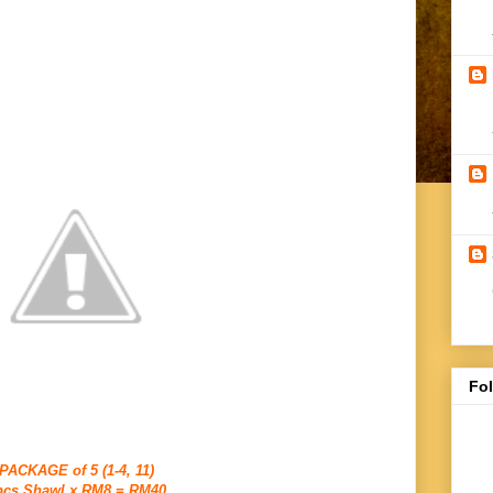
Fo
PACKAGE of 5 (1-4, 11)
pcs Shawl x RM8 = RM40