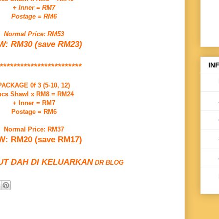
+ Inner = RM7
Postage = RM6
Normal Price: RM53
: RM30 (save RM23)
IN
************************
PACKAGE 0f 3 (5-10, 12)
pcs Shawl x RM8 = RM24
+ Inner = RM7
Postage = RM6
Normal Price: RM37
: RM20 (save RM17)
OUT DAH DI KELUARKAN
DR BLOG