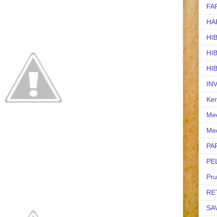
FA
HA
HI
HI
HI
IN
Ker
Med
Med
PA
PE
Pr
RE
SA