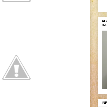
AG
HA
IN