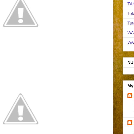
TA
Tek
Tut
WA
WA
NU
My