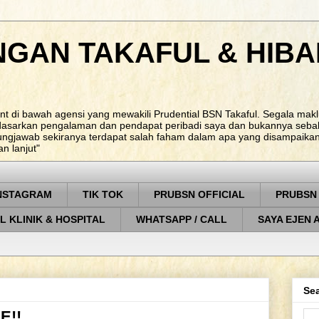
NGAN TAKAFUL & HIBA
nt di bawah agensi yang mewakili Prudential BSN Takaful. Segala ma
rdasarkan pengalaman dan pendapat peribadi saya dan bukannya sebah
ungjawab sekiranya terdapat salah faham dalam apa yang disampaikan. 
 lanjut"
NSTAGRAM
TIK TOK
PRUBSN OFFICIAL
PRUBSN
L KLINIK & HOSPITAL
WHATSAPP / CALL
SAYA EJEN 
Sea
E!!