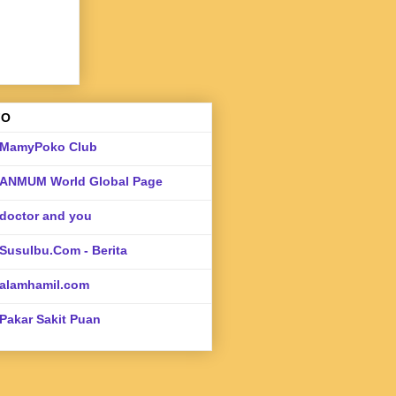
FO
MamyPoko Club
ANMUM World Global Page
doctor and you
SusuIbu.Com - Berita
alamhamil.com
Pakar Sakit Puan