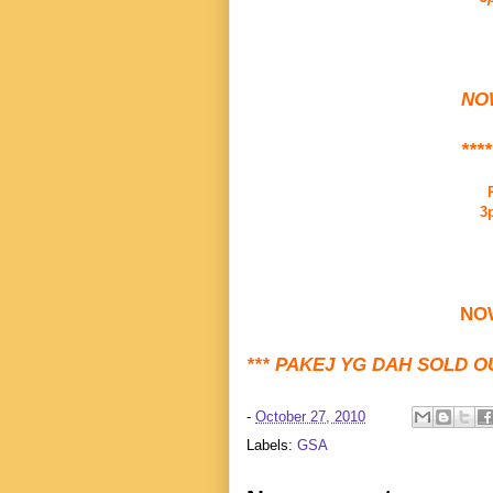
NOW
****
3
NOW
*** PAKEJ YG DAH SOLD 
-
October 27, 2010
Labels:
GSA