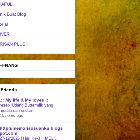
KAFUL
nik Buat Blog
orial
IVER
RISAN PLUS
FFNANG
 Friends
.:: My life & My loves ::.
resepi Udang Buttermilk yang
mudah dan sedap
10 hours ago
http://memorisusuanku.blogs
pot.com
27/12/2025 | Hari Ke-3 ~ MELK,