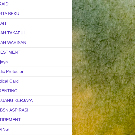
RAID
RTA BEKU
BAH
BAH TAKAFUL
BAH WARISAN
VESTMENT
jaya
ic Protector
ical Card
RENTING
LUANG KERJAYA
uBSN ASPIRASI
TIREMENT
VING