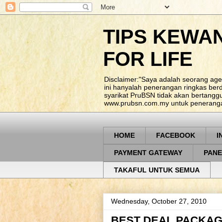
TIPS KEWA
FOR LIFE
Disclaimer:"Saya adalah seorang age
ini hanyalah penerangan ringkas be
syarikat PruBSN tidak akan bertangg
www.prubsn.com.my untuk penerangan
HOME
FACEBOOK
I
PAYMENT GATEWAY
PANE
TAKAFUL UNTUK SEMUA
Wednesday, October 27, 2010
BEST DEAL PACKAG