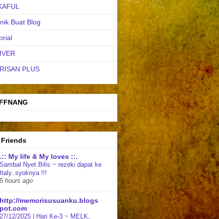
KAFUL
nik Buat Blog
orial
IVER
RISAN PLUS
FFNANG
 Friends
.:: My life & My loves ::.
Sambal Nyet Bilis ~ rezeki dapat ke
Italy..syoknya !!!
5 hours ago
http://memorisusuanku.blogs
pot.com
27/12/2025 | Hari Ke-3 ~ MELK,