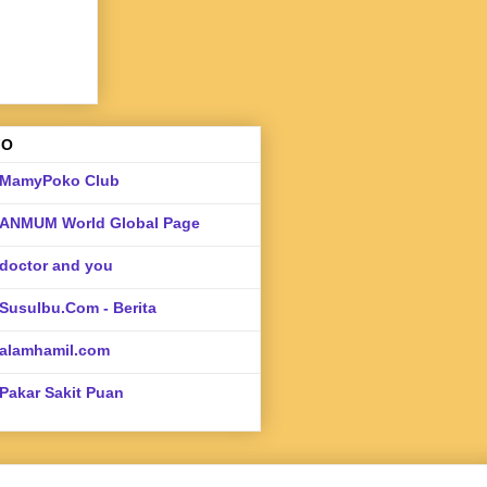
FO
MamyPoko Club
ANMUM World Global Page
doctor and you
SusuIbu.Com - Berita
alamhamil.com
Pakar Sakit Puan