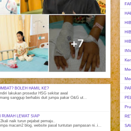
FA
HA
HI
HI
HI
IN
Ker
Med
Med
PA
UMBAT? BOLEH HAMIL KE?
diri lakukan prosedur HSG sekitar awal
PE
mang sanggup berhabis duit jumpa pakar O&G ut...
Pr
 RUMAH LEWAT SIAP
RE
2kali naik turun pejabat pemaju..
SA
mpa macam2 blog, website pasal tuntutan pampasan ni..i...