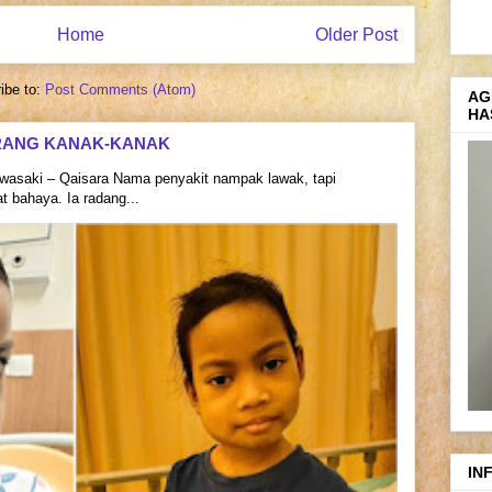
Home
Older Post
ibe to:
Post Comments (Atom)
AG
HA
RANG KANAK-KANAK
asaki – Qaisara Nama penyakit nampak lawak, tapi
 bahaya. Ia radang...
IN