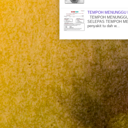
TEMPOH MENUNGGU 
TEMPOH MENUNGGU 
SELEPAS TEMPOH MENU
penyakit tu dah w...