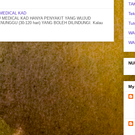
TA
MEDICAL KAD
Tek
MEDICAL KAD HANYA PENYAKIT YANG WUJUD
NGGU (30-120 hari) YANG BOLEH DILINDUNGI. Kalau
Tut
WA
WA
NU
My