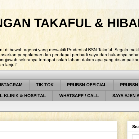
NGAN TAKAFUL & HIBA
nt di bawah agensi yang mewakili Prudential BSN Takaful. Segala ma
rdasarkan pengalaman dan pendapat peribadi saya dan bukannya sebah
ungjawab sekiranya terdapat salah faham dalam apa yang disampaikan. 
 lanjut"
NSTAGRAM
TIK TOK
PRUBSN OFFICIAL
PRUBSN
L KLINIK & HOSPITAL
WHATSAPP / CALL
SAYA EJEN 
Sea