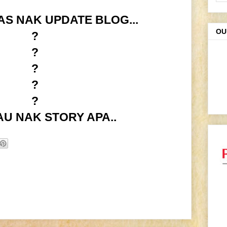
S NAK UPDATE BLOG...
OU
?
?
?
?
?
AU NAK STORY APA..