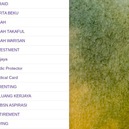
RAID
RTA BEKU
BAH
BAH TAKAFUL
BAH WARISAN
VESTMENT
jaya
ic Protector
ical Card
RENTING
LUANG KERJAYA
uBSN ASPIRASI
TIREMENT
VING