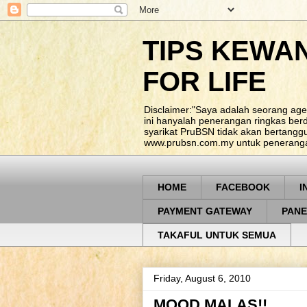
TIPS KEWA
FOR LIFE
Disclaimer:"Saya adalah seorang age
ini hanyalah penerangan ringkas be
syarikat PruBSN tidak akan bertangg
www.prubsn.com.my untuk penerangan
HOME
FACEBOOK
I
PAYMENT GATEWAY
PANE
TAKAFUL UNTUK SEMUA
Friday, August 6, 2010
MOOD MALAS!!