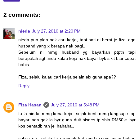
2 comments:
nieda
July 27, 2010 at 2:20 PM
nieda pun plan nak cari kerja, tapi hati ni berat je fiza..dgn
husband yang x berapa nak bagi..
Sebelum ni mmg husband yg bayarkan ptptn tapi
berapalah sgt..nida kalau keja nak bayar byk sikit biar cepat
habis..
Fiza, selalu kalau cari kerja selain elx guna apa??
Reply
Fiza Hasan
July 27, 2010 at 5:48 PM
tu la nieda..mmg kena keja...sejak benti mmg langsup stop
bayar..ada gak la byr guna duit bisnes tp sbln RM50je..byr
kos pentadbiran je' hahaha..
selain elx, selalu fiza jenguk kat mudah.com mcm byk je