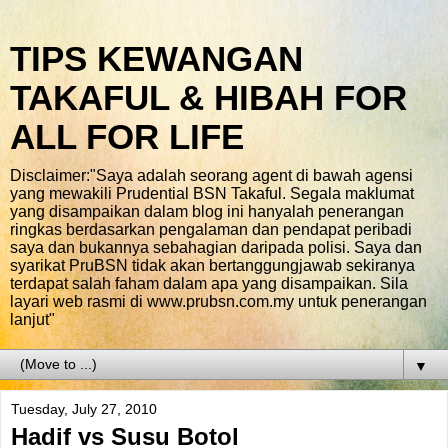
TIPS KEWANGAN
TAKAFUL & HIBAH FOR
ALL FOR LIFE
Disclaimer:"Saya adalah seorang agent di bawah agensi
yang mewakili Prudential BSN Takaful. Segala maklumat
yang disampaikan dalam blog ini hanyalah penerangan
ringkas berdasarkan pengalaman dan pendapat peribadi
saya dan bukannya sebahagian daripada polisi. Saya dan
syarikat PruBSN tidak akan bertanggungjawab sekiranya
terdapat salah faham dalam apa yang disampaikan. Sila
layari web rasmi di www.prubsn.com.my untuk penerangan
lanjut"
▼
Tuesday, July 27, 2010
Hadif vs Susu Botol