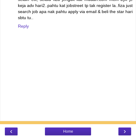
keja adv hari2..pahtu kat jobstreet tp tak register la..fiza just
search job apa nak pahtu apply via email & beli the star hari
sbtu tu..
Reply
‹
›
Home