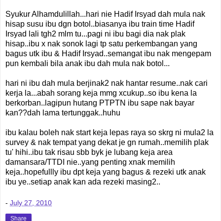
Syukur Alhamdulillah...hari nie Hadif Irsyad dah mula nak
hisap susu ibu dgn botol..biasanya ibu train time Hadif
Irsyad lali tgh2 mlm tu...pagi ni ibu bagi dia nak plak
hisap..ibu x nak sonok lagi tp satu perkembangan yang
bagus utk ibu & Hadif Irsyad..semangat ibu nak mengepam
pun kembali bila anak ibu dah mula nak botol...
hari ni ibu dah mula berjinak2 nak hantar resume..nak cari
kerja la...abah sorang keja mmg xcukup..so ibu kena la
berkorban..lagipun hutang PTPTN ibu sape nak bayar
kan??dah lama tertunggak..huhu
ibu kalau boleh nak start keja lepas raya so skrg ni mula2 la
survey & nak tempat yang dekat je gn rumah..memilih plak
tu' hihi..ibu tak risau sbb byk je lubang keja area
damansara/TTDI nie..yang penting xnak memilih
keja..hopefullly ibu dpt keja yang bagus & rezeki utk anak
ibu ye..setiap anak kan ada rezeki masing2..
-
July 27, 2010
Share