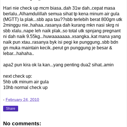
Hari nie check up mcm biasa..dah 31w dah..cepat masa
berlalu..Alhamdulillah semua sihat tp kena minum air gula
(MGTT) la plak...sbb apa tau??sbb terlebih berat 800gm utk
2minggu nie..hahaa..rasanya dah kurang mkn nasi skrg ni
sbb xlalu..nape leh naik plak..so total utk spnjang pregnant
ni dah naik 9.55kg...huwaaaaaaa..xsangka..kat mana yang
naik pun xtau..rasanya byk isi pegi ke punggung..sbb bdn
gn muka maintain kecik..perut gn punggung je besar &
lebar...hahaha..
apa2 pun kira ok la kan...yang penting dua2 sihat..amin
next check up:
5hb utk minum air gula
10hb normal check up
-
February 24, 2010
Share
No comments: