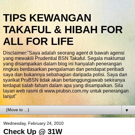
TIPS KEWANGAN
TAKAFUL & HIBAH FOR
ALL FOR LIFE
Disclaimer:"Saya adalah seorang agent di bawah agensi
yang mewakili Prudential BSN Takaful. Segala maklumat
yang disampaikan dalam blog ini hanyalah penerangan
ringkas berdasarkan pengalaman dan pendapat peribadi
saya dan bukannya sebahagian daripada polisi. Saya dan
syarikat PruBSN tidak akan bertanggungjawab sekiranya
terdapat salah faham dalam apa yang disampaikan. Sila
layari web rasmi di www.prubsn.com.my untuk penerangan
lanjut"
▼
Wednesday, February 24, 2010
Check Up @ 31W