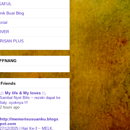
KAFUL
nik Buat Blog
orial
IVER
RISAN PLUS
FFNANG
 Friends
.:: My life & My loves ::.
Sambal Nyet Bilis ~ rezeki dapat ke
Italy..syoknya !!!
2 hours ago
http://memorisusuanku.blogs
pot.com
27/12/2025 | Hari Ke-3 ~ MELK,