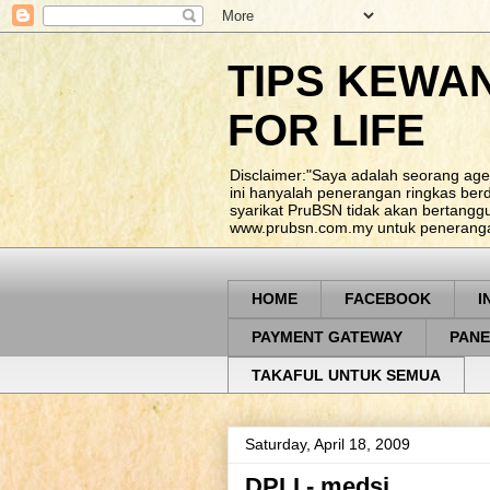
TIPS KEWA
FOR LIFE
Disclaimer:"Saya adalah seorang age
ini hanyalah penerangan ringkas be
syarikat PruBSN tidak akan bertangg
www.prubsn.com.my untuk penerangan
HOME
FACEBOOK
I
PAYMENT GATEWAY
PANE
TAKAFUL UNTUK SEMUA
Saturday, April 18, 2009
DPLI - medsi