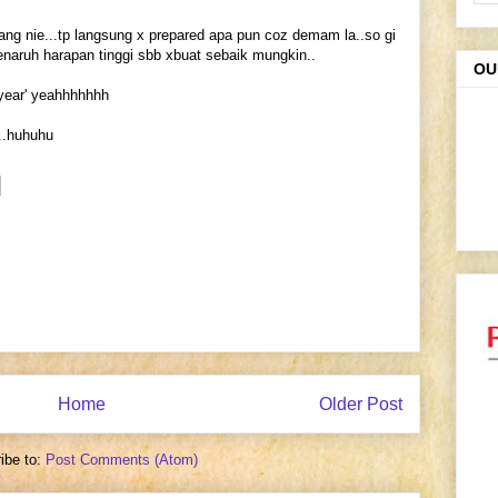
 yang nie...tp langsung x prepared apa pun coz demam la..so gi
naruh harapan tinggi sbb xbuat sebaik mungkin..
OU
t year' yeahhhhhhh
h..huhuhu
Home
Older Post
ibe to:
Post Comments (Atom)