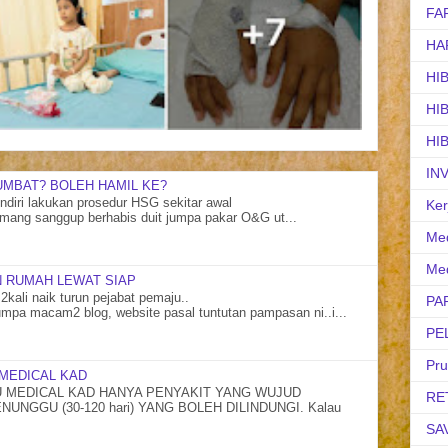
FA
HA
HI
HI
HI
IN
UMBAT? BOLEH HAMIL KE?
diri lakukan prosedur HSG sekitar awal
Ker
mang sanggup berhabis duit jumpa pakar O&G ut...
Med
Med
 RUMAH LEWAT SIAP
2kali naik turun pejabat pemaju..
PA
mpa macam2 blog, website pasal tuntutan pampasan ni..i...
PE
Pr
MEDICAL KAD
MEDICAL KAD HANYA PENYAKIT YANG WUJUD
RE
NGGU (30-120 hari) YANG BOLEH DILINDUNGI. Kalau
SA