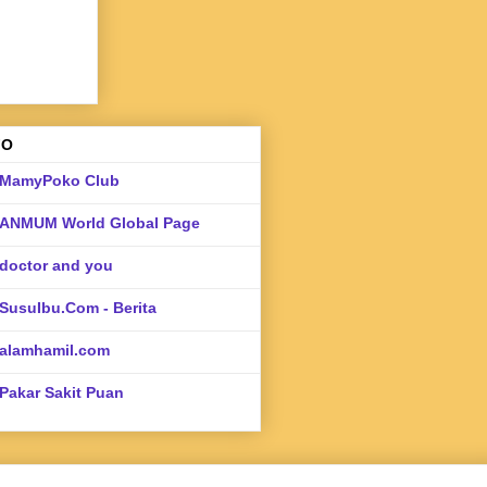
FO
MamyPoko Club
ANMUM World Global Page
doctor and you
SusuIbu.Com - Berita
alamhamil.com
Pakar Sakit Puan