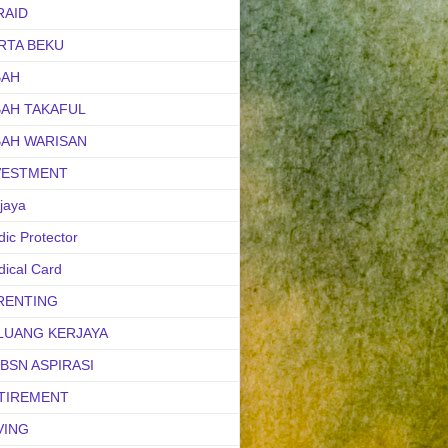
RAID
RTA BEKU
BAH
BAH TAKAFUL
BAH WARISAN
VESTMENT
jaya
ic Protector
ical Card
RENTING
LUANG KERJAYA
uBSN ASPIRASI
TIREMENT
VING