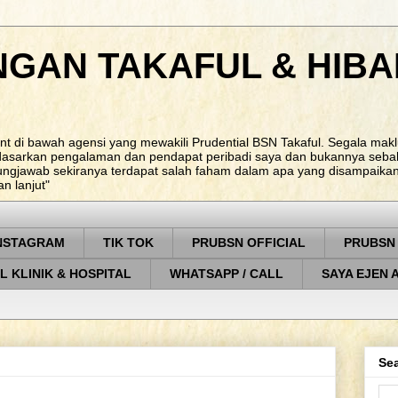
NGAN TAKAFUL & HIBA
nt di bawah agensi yang mewakili Prudential BSN Takaful. Segala ma
rdasarkan pengalaman dan pendapat peribadi saya dan bukannya sebah
ungjawab sekiranya terdapat salah faham dalam apa yang disampaikan. 
 lanjut"
NSTAGRAM
TIK TOK
PRUBSN OFFICIAL
PRUBSN
L KLINIK & HOSPITAL
WHATSAPP / CALL
SAYA EJEN 
Sea