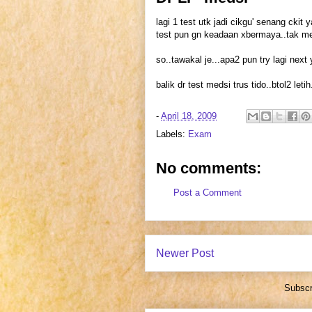
lagi 1 test utk jadi cikgu' senang ckit
test pun gn keadaan xbermaya..tak me
so..tawakal je...apa2 pun try lagi nex
balik dr test medsi trus tido..btol2 leti
-
April 18, 2009
Labels:
Exam
No comments:
Post a Comment
Newer Post
Subscr