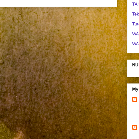
TA
Tek
Tut
WA
WA
NU
My