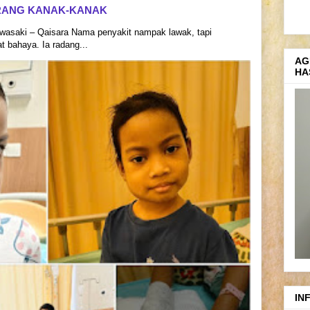
RANG KANAK-KANAK
asaki – Qaisara Nama penyakit nampak lawak, tapi
 bahaya. Ia radang...
AG
HA
IN