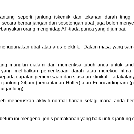
ntung seperti jantung iskemik dan tekanan darah tinggi 
an secara berpanjangan dan sesetengah ubat juga boleh meny
banyakan orang menghidap AF-tiada punca yang dijumpai.
 menggunakan ubat atau arus elektrik. Dalam masa yang sam
 yang mungkin dialami dan memeriksa tubuh anda untuk tand
yang melibatkan pemeriksaan darah atau merekod ritma 
epada dapatan pemeriksaan dan siasatan klinikal – adakalan
tma jantung 24jam (pemantauan Holter) atau Echocardiogram (
ur jantung).
h meneruskan aktiviti normal harian selagi mana anda be
ebelum ini mengenai jenis pemakanan yang baik untuk jantung 