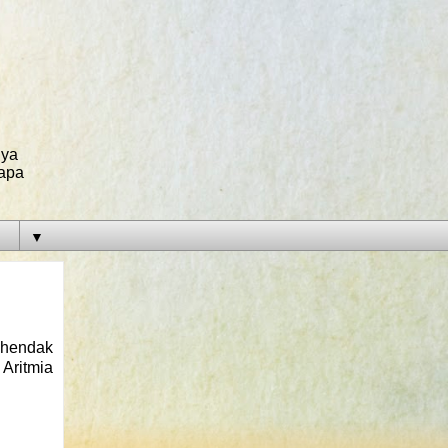
nya
 apa
▼
 hendak
Aritmia