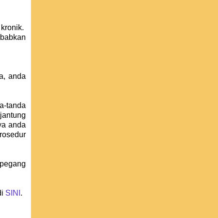
kronik.
ebabkan
a, anda
a-tanda
jantung
ya anda
prosedur
rpegang
di
SINI
.