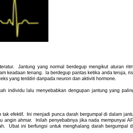
ratur. Jantung yang normal berdegup mengikut aturan rit
lam keadaan tenang. Ia berdegup pantas ketika anda teruja, ri
ks yang terddiri daripada neuron dan aktiviti hormone.
ah individu lalu menyebabkan dengupan jantung yang palin
ak efektif. Ini menjadi punca darah bergumpal di dalam jant
au angin ahmar. Inilah penyebabnya jika nada mempunyai AF,
ah. Ubat ini berfungsi untuk menghalang darah bergumpal d