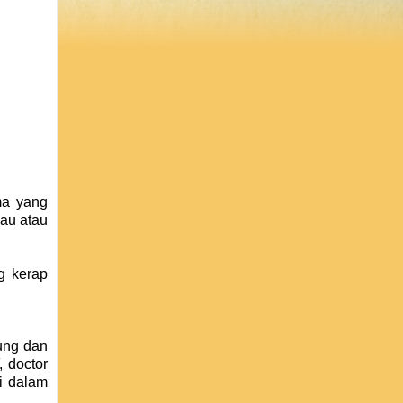
ma yang
sau atau
g kerap
ung dan
 doctor
i dalam