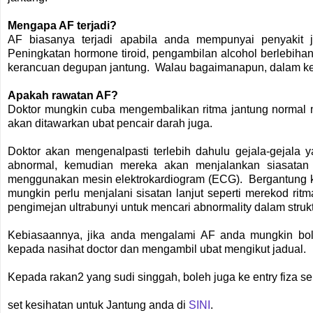
Mengapa AF terjadi?
AF biasanya terjadi apabila anda mempunyai penyakit ja
Peningkatan hormone tiroid, pengambilan alcohol berlebih
kerancuan degupan jantung. Walau bagaimanapun, dalam ke
Apakah rawatan AF?
Doktor mungkin cuba mengembalikan ritma jantung normal
akan ditawarkan ubat pencair darah juga.
Doktor akan mengenalpasti terlebih dahulu gejala-gejala
abnormal, kemudian mereka akan menjalankan siasatan 
menggunakan mesin elektrokardiogram (ECG). Bergantung k
mungkin perlu menjalani sisatan lanjut seperti merekod ri
pengimejan ultrabunyi untuk mencari abnormality dalam strukt
Kebiasaannya, jika anda mengalami AF anda mungkin bole
kepada nasihat doctor dan mengambil ubat mengikut jadual.
Kepada rakan2 yang sudi singgah, boleh juga ke entry fiza s
set kesihatan untuk Jantung anda di
SINI
.